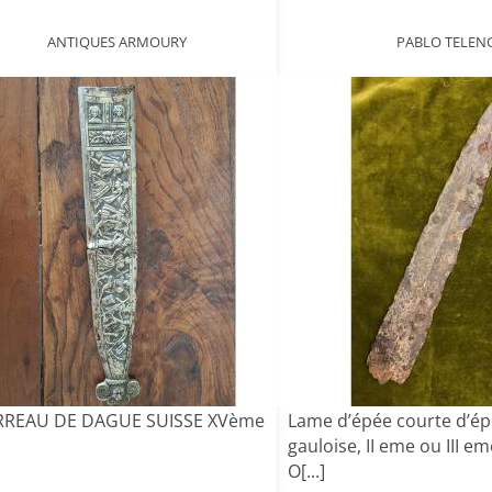
ANTIQUES ARMOURY
PABLO TELEN
REAU DE DAGUE SUISSE XVème
Lame d’épée courte d’é
gauloise, II eme ou III em
O[...]