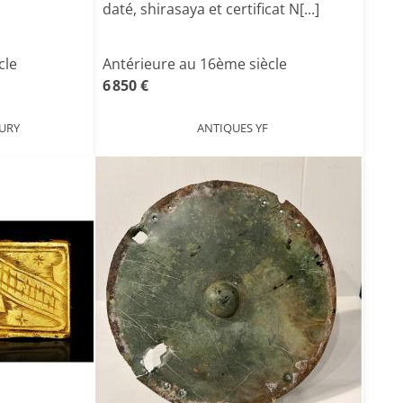
daté, shirasaya et certificat N[...]
cle
Antérieure au 16ème siècle
6 850 €
URY
ANTIQUES YF