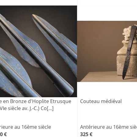
e en Bronze d'Hoplite Etrusque
Couteau médiéval
VIe siècle av. J.-C.) Co[...]
rieure au 16ème siècle
Antérieure au 16ème siè
0 €
325 €