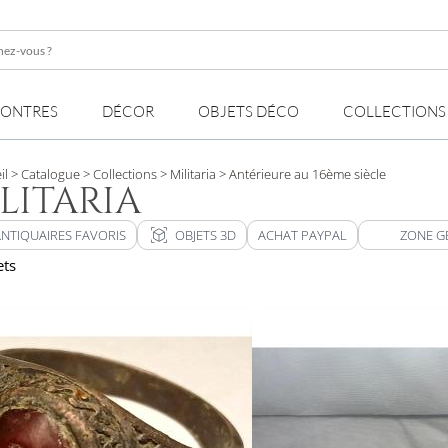
z-
MONTRES
DÉCOR
OBJETS DÉCO
COLLECTIONS
il
> Catalogue
> Collections
> Militaria
> Antérieure au 16ème siècle
LITARIA
view_in_ar
ANTIQUAIRES FAVORIS
OBJETS 3D
ACHAT PAYPAL
ZONE G
ets