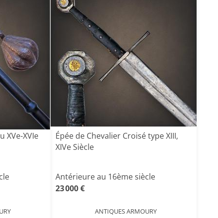
u XVe-XVIe
Épée de Chevalier Croisé type XIII,
XIVe Siècle
cle
Antérieure au 16ème siècle
23 000 €
URY
ANTIQUES ARMOURY