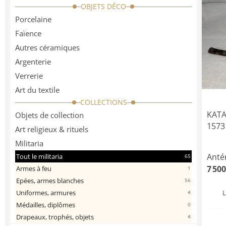
OBJETS DÉCO
Porcelaine
Faïence
Autres céramiques
Argenterie
Verrerie
Art du textile
COLLECTIONS
KATA
Objets de collection
1573
Art religieux & rituels
Militaria
Anté
Tout le militaria
65
7 500
Armes à feu
1
Epées, armes blanches
56
Uniformes, armures
4
Médailles, diplômes
0
Drapeaux, trophés, objets
4