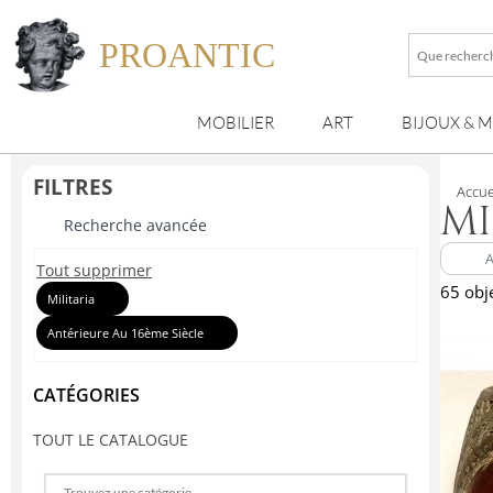
PROANTIC
Que
recherche
vous
MOBILIER
ART
BIJOUX & 
?
FILTRES
Accue
MI
Recherche avancée
Tout supprimer
65 obj
Militaria
Antérieure Au 16ème Siècle
CATÉGORIES
TOUT LE CATALOGUE