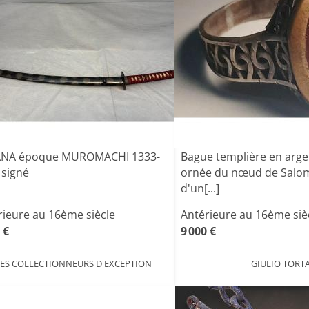
NA époque MUROMACHI 1333-
Bague templière en argen
 signé
ornée du nœud de Salo
d'un[...]
rieure au 16ème siècle
Antérieure au 16ème siè
 €
9 000 €
LES COLLECTIONNEURS D'EXCEPTION
GIULIO TORT