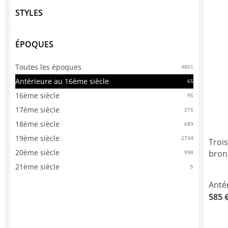
STYLES
ÉPOQUES
Toutes les époques
4801
Antérieure au 16ème siècle
65
16ème siècle
95
17ème siècle
215
18ème siècle
689
19ème siècle
2734
Trois
20ème siècle
bron
998
21ème siècle
5
Anté
585 