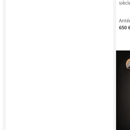
siècl
Anté
650 