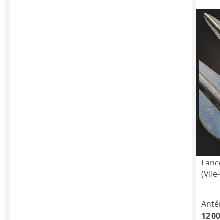
Lanc
(VIIe-
Anté
12 00