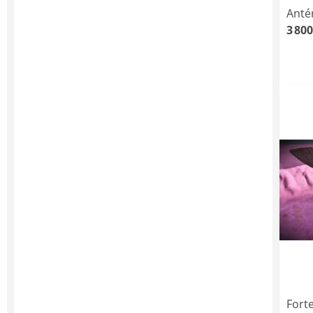
Anté
3 800
Fort