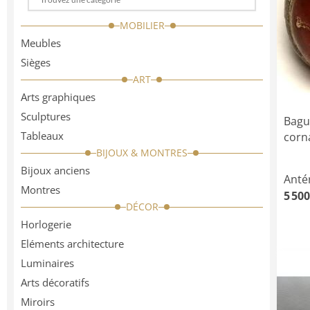
Choose
a
MOBILIER
categorie
Meubles
Sièges
ART
Arts graphiques
Sculptures
Bague
Tableaux
corna
BIJOUX & MONTRES
Bijoux anciens
Anté
Montres
5 500
DÉCOR
Horlogerie
Eléments architecture
Luminaires
Arts décoratifs
Miroirs