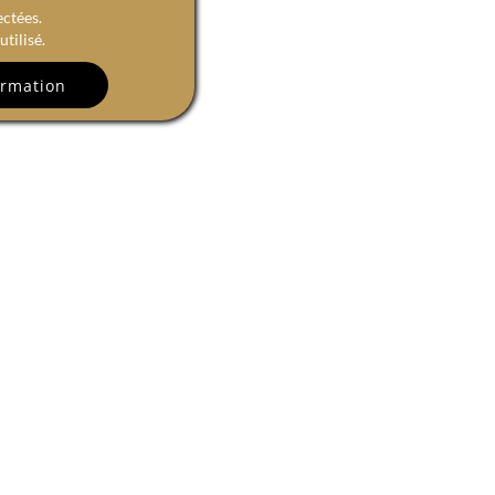
ectées.
tilisé.
R