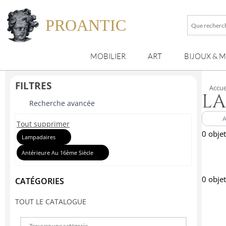
PROANTIC
Que
recherche
vous
MOBILIER
ART
BIJOUX & 
?
FILTRES
Accue
LA
Recherche avancée
Tout supprimer
0 objet
Lampadaires
Antérieure Au 16ème Siècle
0 objet
CATÉGORIES
TOUT LE CATALOGUE