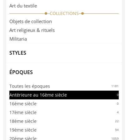
Art du textile
COLLECTIONS
Objets de collection
Art religieux & rituels
Militaria
STYLES
ÉPOQUES
Toutes les époques
1181
Antérieure au 16ème siècle
0
16ème siècle
0
17ème siècle
4
18ème siècle
22
19ème siècle
94
20ème siècle
1059