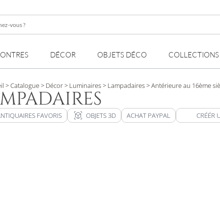
z-
MONTRES
DÉCOR
OBJETS DÉCO
COLLECTIONS
il
> Catalogue
> Décor
> Luminaires
> Lampadaires
> Antérieure au 16ème siè
MPADAIRES
view_in_ar
ANTIQUAIRES FAVORIS
OBJETS 3D
ACHAT PAYPAL
CRÉÉR 