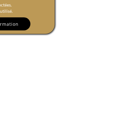
ectées.
tilisé.
R