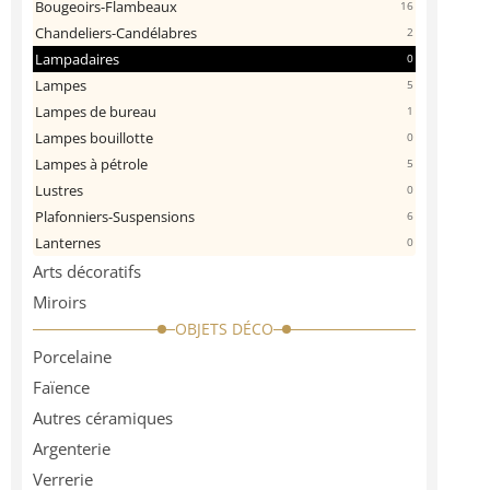
Bougeoirs-Flambeaux
16
Chandeliers-Candélabres
2
Lampadaires
0
Lampes
5
Lampes de bureau
1
Lampes bouillotte
0
Lampes à pétrole
5
Lustres
0
Plafonniers-Suspensions
6
Lanternes
0
Arts décoratifs
Miroirs
OBJETS DÉCO
Porcelaine
Faïence
Autres céramiques
Argenterie
Verrerie