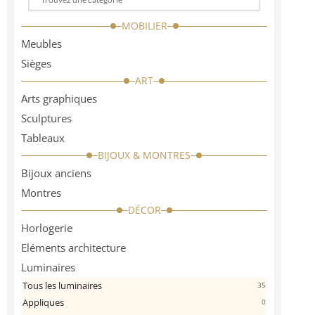
Choose
a
MOBILIER
categorie
Meubles
Sièges
ART
Arts graphiques
Sculptures
Tableaux
BIJOUX & MONTRES
Bijoux anciens
Montres
DÉCOR
Horlogerie
Eléments architecture
Luminaires
Tous les luminaires
35
Appliques
0