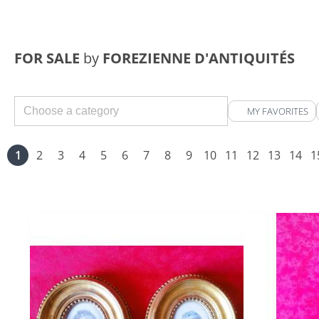
FOR SALE
by
FOREZIENNE D'ANTIQUITÉS
MY FAVORITES
1
2
3
4
5
6
7
8
9
10
11
12
13
14
1