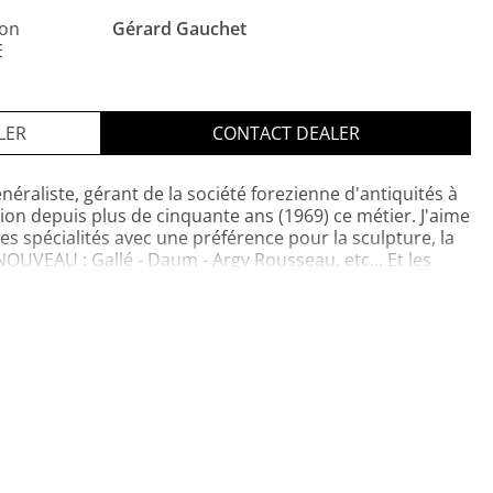
ion
Gérard Gauchet
E
LER
CONTACT DEALER
éraliste, gérant de la société forezienne d'antiquités à
on depuis plus de cinquante ans (1969) ce métier. J'aime
es spécialités avec une préférence pour la sculpture, la
NOUVEAU : Gallé - Daum - Argy Rousseau, etc... Et les
aux ainsi que la sculpture religieuse. Je réponds à
dans toutes régions. Successions - partages - estimation
04 77 58 08 89 / sfa42@orange.fr............ pendant une
e santé Contactez pour tout achat ou renseignements le
au 06 86 00 57 67 MERCI