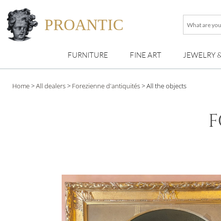
PROANTIC
What
are
you
FURNITURE
FINE ART
JEWELRY 
looking
for
?
Home
>
All dealers
>
Forezienne d'antiquités
>
All the objects
F