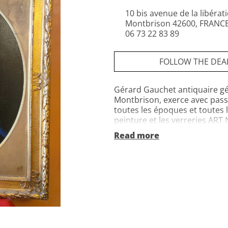
10 bis avenue de la libérat
Montbrison 42600, FRANC
06 73 22 83 89
FOLLOW THE DEA
Gérard Gauchet antiquaire gén
Montbrison, exerce avec passi
toutes les époques et toutes l
peinture et les verreries ART 
bronzes : personnages et anim
Read more
toutes propositions d'achats 
Contact : 06 73 22 83 89 / fixe 
durée illimitée pour raison d
numéro de Madame GAUCHET 