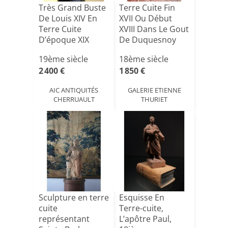
Très Grand Buste
Terre Cuite Fin
De Louis XIV En
XVII Ou Début
Terre Cuite
XVIII Dans Le Gout
D’époque XIX
De Duquesnoy
ème. [...]
19ème siècle
18ème siècle
2 400 €
1 850 €
AIC ANTIQUITÉS
GALERIE ETIENNE
CHERRUAULT
THURIET
Sculpture en terre
Esquisse En
cuite
Terre-cuite,
représentant
L’apôtre Paul,