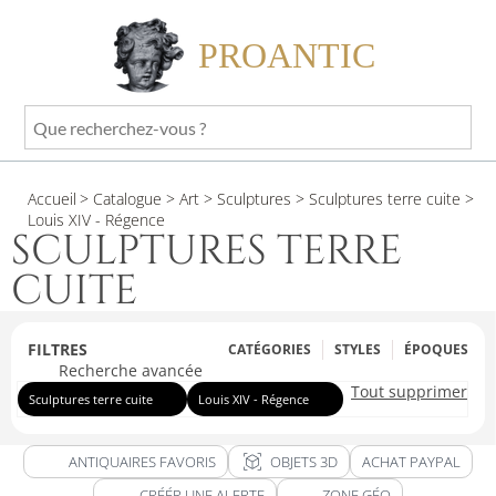
PROANTIC
Que
recherchez-
vous
Accueil
> Catalogue
> Art
> Sculptures
> Sculptures terre cuite
>
?
Louis XIV - Régence
SCULPTURES TERRE
CUITE
FILTRES
CATÉGORIES
STYLES
ÉPOQUES
Recherche avancée
Tout supprimer
Sculptures terre cuite
Louis XIV - Régence
view_in_ar
ANTIQUAIRES FAVORIS
OBJETS 3D
ACHAT PAYPAL
CRÉÉR UNE ALERTE
ZONE GÉO