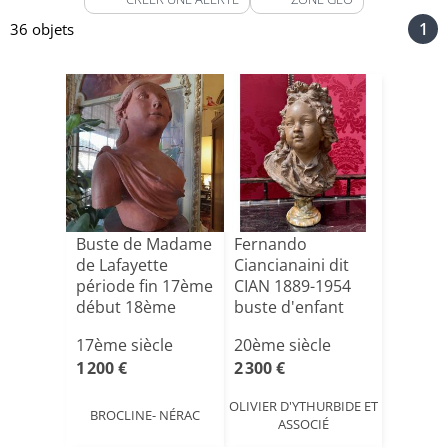
1
36 objets
Buste de Madame
Fernando
de Lafayette
Ciancianaini dit
période fin 17ème
CIAN 1889-1954
début 18ème
buste d'enfant
siècl[...]
style Lou[...]
17ème siècle
20ème siècle
1 200 €
2 300 €
OLIVIER D'YTHURBIDE ET
BROCLINE- NÉRAC
ASSOCIÉ