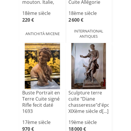
mouton. Italie,
Cuite Allégorie
XVIIIe s[...]
de[...]
18ème siècle
18ème siècle
220 €
2 600 €
INTERNATIONAL
ANTICHITÀ MICENE
ANTIQUES
Buste Portrait en
Sculpture terre
Terre Cuite signé
cuite "Diane
Rifle fecit daté
chasseresse"d'époque
1693
XIXème siècle d[...]
17ème siècle
19ème siècle
970 €
18 000 €