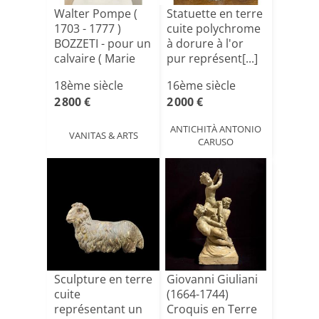
Walter Pompe (
Statuette en terre
1703 - 1777 )
cuite polychrome
BOZZETI - pour un
à dorure à l'or
calvaire ( Marie
pur représent[...]
e[...]
18ème siècle
16ème siècle
2 800 €
2 000 €
ANTICHITÀ ANTONIO
VANITAS & ARTS
CARUSO
Sculpture en terre
Giovanni Giuliani
cuite
(1664-1744)
représentant un
Croquis en Terre