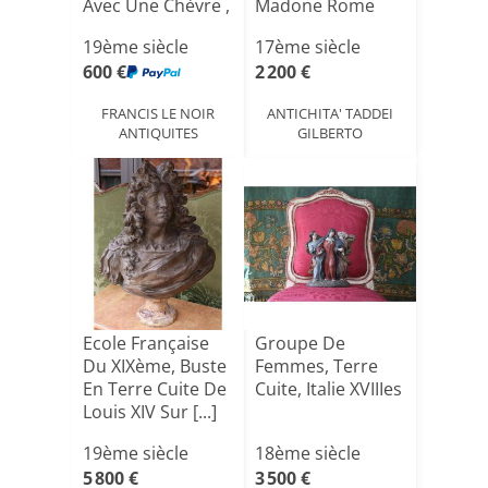
Avec Une Chèvre ,
Madone Rome
[...]
XVIIè[...]
19ème siècle
17ème siècle
600 €
2 200 €
FRANCIS LE NOIR
ANTICHITA' TADDEI
ANTIQUITES
GILBERTO
Ecole Française
Groupe De
Du XIXème, Buste
Femmes, Terre
En Terre Cuite De
Cuite, Italie XVIIIes
Louis XIV Sur [...]
19ème siècle
18ème siècle
5 800 €
3 500 €