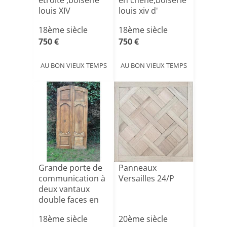
etroite ,boiserie
en chêne,boiserie
louis XIV
louis xiv d'
epoq[...]
18ème siècle
18ème siècle
750 €
750 €
AU BON VIEUX TEMPS
AU BON VIEUX TEMPS
Grande porte de
Panneaux
communication à
Versailles 24/P
deux vantaux
double faces en
auln[...]
18ème siècle
20ème siècle