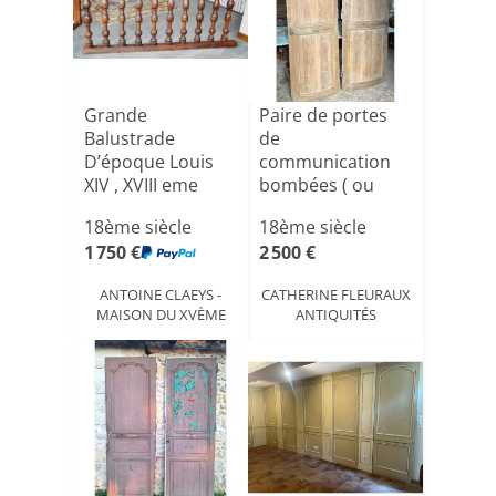
Grande
Paire de portes
Balustrade
de
D’époque Louis
communication
XIV , XVIII eme
bombées ( ou
siècle, bel élém[...]
incurvées suivant
18ème siècle
18ème siècle
l[...]
1 750 €
2 500 €
ANTOINE CLAEYS -
CATHERINE FLEURAUX
MAISON DU XVÈME
ANTIQUITÉS