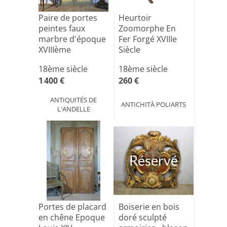
Paire de portes
Heurtoir
peintes faux
Zoomorphe En
marbre d'époque
Fer Forgé XVIIIe
XVIIIème
Siècle
18ème siècle
18ème siècle
1 400 €
260 €
ANTIQUITÉS DE
ANTICHITÀ POLIARTS
L'ANDELLE
Réservé
Portes de placard
Boiserie en bois
en chêne Epoque
doré sculpté