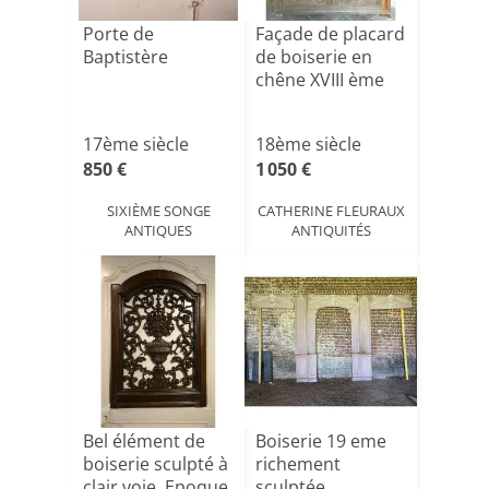
Porte de
Façade de placard
Baptistère
de boiserie en
chêne XVIII ème
17ème siècle
18ème siècle
850 €
1 050 €
SIXIÈME SONGE
CATHERINE FLEURAUX
ANTIQUES
ANTIQUITÉS
Bel élément de
Boiserie 19 eme
boiserie sculpté à
richement
clair voie. Epoque
sculptée