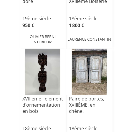
doré
XVIIIème Boiserie
19ème siècle
18ème siècle
950 €
1 800 €
OLIVIER BERNI
LAURENCE CONSTANTIN
INTERIEURS
XVIIIeme : élément
Paire de portes,
d’ornementation
XVIIIÈME, en
en bois
chêne.
18ème siècle
18ème siècle