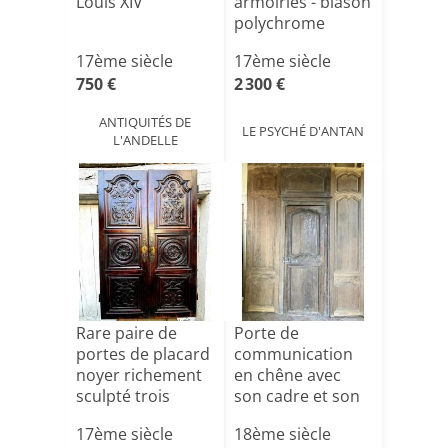
Louis XIV
armoiries - blason
polychrome
époqu[...]
17ème siècle
17ème siècle
750 €
2 300 €
ANTIQUITÉS DE
LE PSYCHÉ D'ANTAN
L'ANDELLE
Rare paire de
Porte de
portes de placard
communication
noyer richement
en chêne avec
sculpté trois
son cadre et son
pan[...]
trumeau enc[...]
17ème siècle
18ème siècle