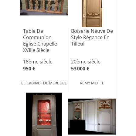
Table De
Boiserie Neuve De
Communion
Style Régence En
Eglise Chapelle
Tilleul
XVIIIe Siècle
Baroque Bois
18ème siècle
20ème siècle
Scu[...]
950 €
53 000 €
LE CABINET DE MERCURE
REMY MOTTE