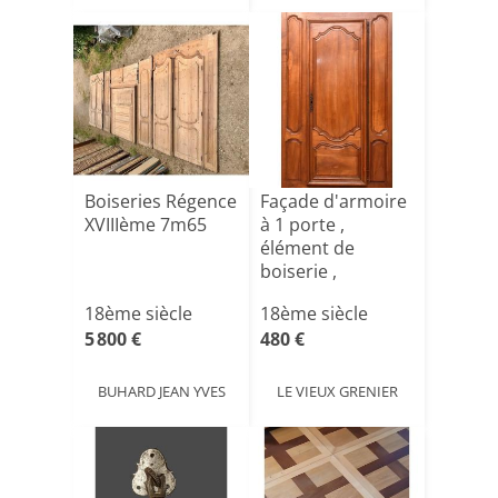
Boiseries Régence
Façade d'armoire
XVIIIème 7m65
à 1 porte ,
élément de
boiserie ,
bonnetière en [...]
18ème siècle
18ème siècle
5 800 €
480 €
BUHARD JEAN YVES
LE VIEUX GRENIER