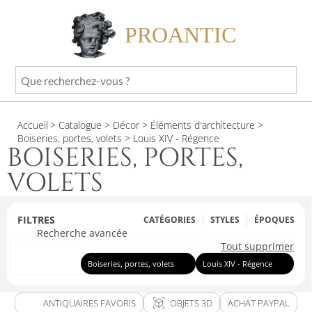
PROANTIC
Que
recherchez-
vous
Accueil
> Catalogue
> Décor
> Éléments d'architecture
>
?
Boiseries, portes, volets
> Louis XIV - Régence
BOISERIES, PORTES,
VOLETS
FILTRES
CATÉGORIES
STYLES
ÉPOQUES
Recherche avancée
Tout supprimer
Boiseries, portes, volets
Louis XIV - Régence
view_in_ar
ANTIQUAIRES FAVORIS
OBJETS 3D
ACHAT PAYPAL