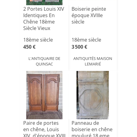
2 Portes Louis XIV
Boiserie peinte
Identiques En
époque XVIIIe
Chêne 18ème
siècle
Siècle Vieux
Bordeau[...]
18ème siècle
18ème siècle
450 €
3 500 €
L'ANTIQUAIRE DE
ANTIQUITÉS MAISON
QUINSAC
LEMARIÉ
Paire de portes
Panneau de
en chêne, Louis
boiserie en chêne
XIV, d'époque XVIII
mouluré 18 eme