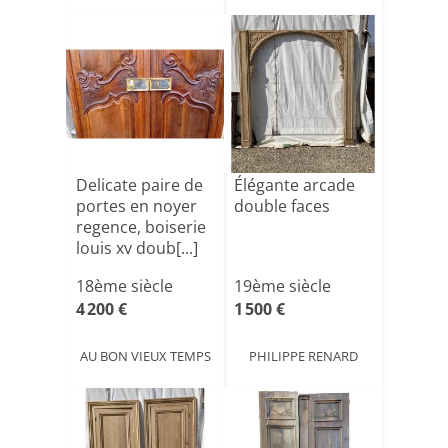
Delicate paire de
Élégante arcade
portes en noyer
double faces
regence, boiserie
louis xv doub[...]
18ème siècle
19ème siècle
4 200 €
1 500 €
AU BON VIEUX TEMPS
PHILIPPE RENARD