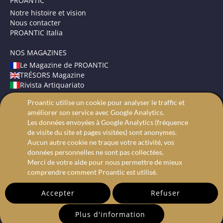
PROANTIC
Notre histoire et vision
Nous contacter
PROANTIC Italia
NOS MAGAZINES
Le Magazine de PROANTIC
TRÉSORS Magazine
Rivista Artiquariato
Proantic utilise un cookie pour analyser le traffic et
CONDITIONS GÉNÉRALES
améliorer son service avec Google Analytics.
Mentions légales
Les données envoyées à Google Analytics (fréquence
Protection des données
de visite du site et pages visitées) sont anonymes.
Recherche avancée
Aucun autre cookie ne traque votre activité, vos
données personnelles ne sont pas collectées.
Merci de votre aide pour nous permettre de mieux
comprendre comment Proantic est utilisé.
Accepter
Refuser