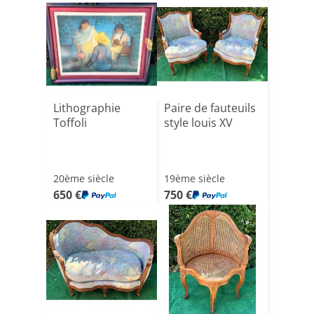
Lithographie
Paire de fauteuils
Toffoli
style louis XV
20ème siècle
19ème siècle
650 €
750 €