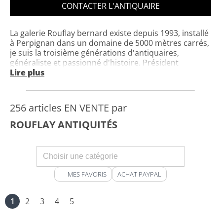
CONTACTER L'ANTIQUAIRE
La galerie Rouflay bernard existe depuis 1993, installé
à Perpignan dans un domaine de 5000 mètres carrés,
je suis la troisième générations d'antiquaires,
généraliste et passionné d'histoire. Président
départemental Pyrénées orientales et trésorier
Lire plus
général du Syndicat National du Commerce de l'
Antiquité, de l'Occasion et Galeries d'art. Je participe à
de nombreuses foires et salons dans toute la France
256 articles EN VENTE par
ainsi que dans les déballages professionnel de
l'antiquité. Possibilité de livrer moi même suivant la
ROUFLAY ANTIQUITÉS
distance en calculant le meilleur prix.
MES FAVORIS
ACHAT PAYPAL
1
2
3
4
5