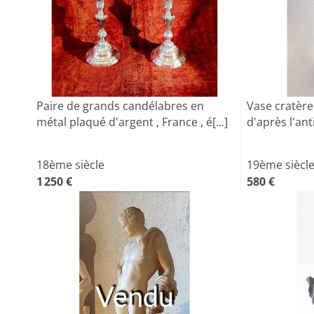
Paire de grands candélabres en
Vase cratère 
métal plaqué d'argent , France , é[...]
d'après l'ant
18ème siècle
19ème siècl
1 250 €
580 €
Vendu