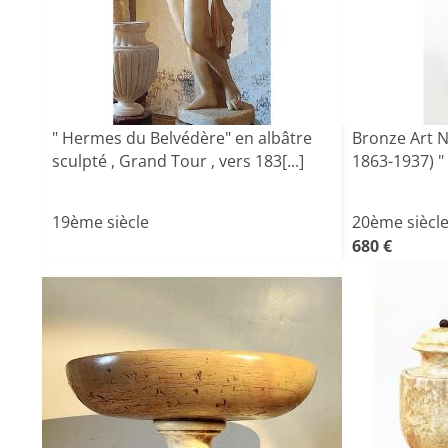
" Hermes du Belvédère" en albâtre
Bronze Art 
sculpté , Grand Tour , vers 183[...]
1863-1937) " 
19ème siècle
20ème siècl
680 €