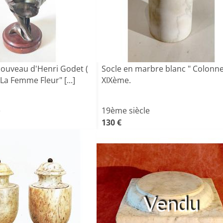
Nouveau d'Henri Godet (
Socle en marbre blanc " Colonne 
La Femme Fleur" [...]
XIXème.
e
19ème siècle
130 €
Vendu