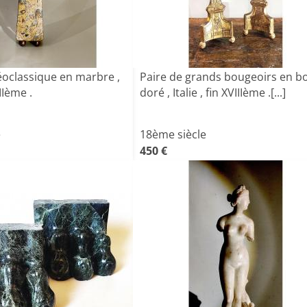
oclassique en marbre ,
Paire de grands bougeoirs en bo
IIIème .
doré , Italie , fin XVIIIème .[...]
e
18ème siècle
450 €