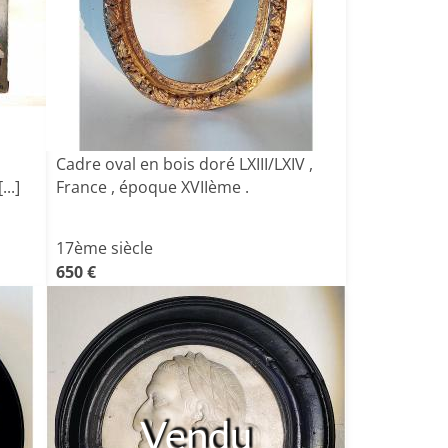
Cadre oval en bois doré LXIII/LXIV ,
...]
France , époque XVIIème .
17ème siècle
650 €
Vendu