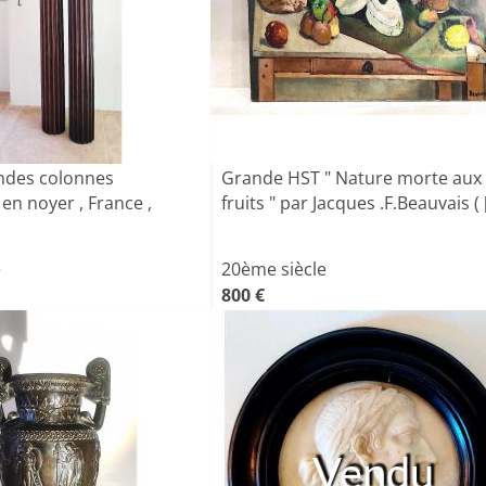
andes colonnes
Grande HST " Nature morte aux
en noyer , France ,
fruits " par Jacques .F.Beauvais ( [
e
20ème siècle
800 €
Vendu