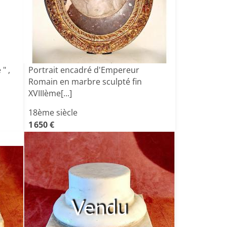
" ,
Portrait encadré d'Empereur
Romain en marbre sculpté fin
XVIIIème[...]
18ème siècle
1 650 €
Vendu