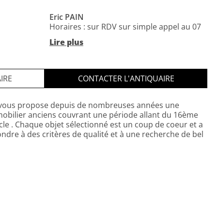
Eric PAIN
Horaires : sur RDV sur simple appel au 07
82 42 06 92.
Lire plus
Horaires : sur RDV sur simple appel au 07
82 42 06 92.
IRE
CONTACTER L'ANTIQUAIRE
 vous propose depuis de nombreuses années une
mobilier anciens couvrant une période allant du 16ème
cle . Chaque objet sélectionné est un coup de coeur et a
ondre à des critères de qualité et à une recherche de bel