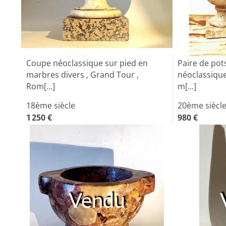
Coupe néoclassique sur pied en
Paire de pot
marbres divers , Grand Tour ,
néoclassique
Rom[...]
m[...]
18ème siècle
20ème siècl
1 250 €
980 €
Vendu