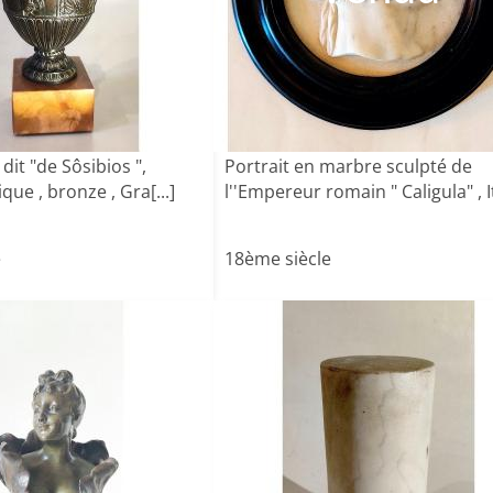
dit "de Sôsibios ",
Portrait en marbre sculpté de
ique , bronze , Gra[...]
l''Empereur romain " Caligula" , It[
e
18ème siècle