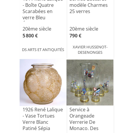
- Boîte Quatre
modèle Charmes
Scarabées en
25 verres
verre Bleu
Électriq[...]
20ème siècle
20ème siècle
5 800 €
790 €
XAVIER HUSSENOT-
DS ARTS ET ANTIQUITÉS
DESENONGES
1926 René Lalique
Service à
- Vase Tortues
Orangeade
Verre Blanc
Verrerie De
Patiné Sépia
Monaco. Des