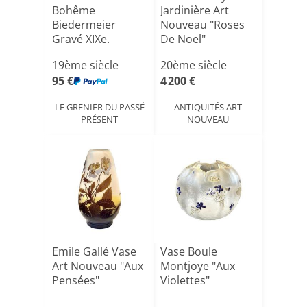
Bohême
Jardinière Art
Biedermeier
Nouveau "Roses
Gravé XIXe.
De Noel"
Cathédrale De
19ème siècle
20ème siècle
Rou[...]
95 €
4 200 €
LE GRENIER DU PASSÉ
ANTIQUITÉS ART
PRÉSENT
NOUVEAU
Emile Gallé Vase
Vase Boule
Art Nouveau "Aux
Montjoye "Aux
Pensées"
Violettes"