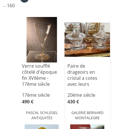
160
...
Verre soufflé
Paire de
côtelé d'époque
drageoirs en
fin XVIIème -
cristal a cotes
17ème siècle
avec leurs
présentoirs
17ème siècle
20ème siècle
Bac[...]
490 €
430 €
PASCAL SCHLEGEL
GALERIE BERNARD
ANTIQUITÉS
MONTALEGRE