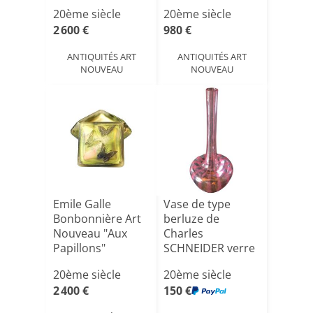
20ème siècle
20ème siècle
2 600 €
980 €
ANTIQUITÉS ART
ANTIQUITÉS ART
NOUVEAU
NOUVEAU
Emile Galle
Vase de type
Bonbonnière Art
berluze de
Nouveau "Aux
Charles
Papillons"
SCHNEIDER verre
Français
20ème siècle
20ème siècle
signatur[...]
2 400 €
150 €