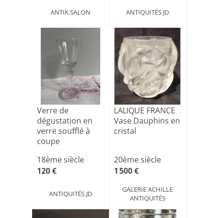
ANTIK.SALON
ANTIQUITÉS JD
Verre de
LALIQUE FRANCE
dégustation en
Vase Dauphins en
verre soufflé à
cristal
coupe
tronconique et
18ème siècle
20ème siècle
jamb[...]
120 €
1 500 €
GALERIE ACHILLE
ANTIQUITÉS JD
ANTIQUITÉS