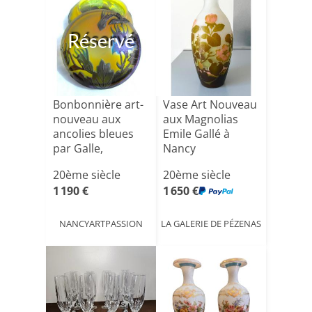
Réservé
Bonbonnière art-
Vase Art Nouveau
nouveau aux
aux Magnolias
ancolies bleues
Emile Gallé à
par Galle,
Nancy
parfaite, [...]
20ème siècle
20ème siècle
1 190 €
1 650 €
NANCYARTPASSION
LA GALERIE DE PÉZENAS