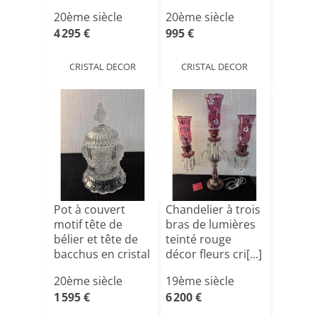
cristal LALIQUE[...]
20ème siècle
20ème siècle
4 295 €
995 €
CRISTAL DECOR
CRISTAL DECOR
Pot à couvert
Chandelier à trois
motif tête de
bras de lumières
bélier et tête de
teinté rouge
bacchus en cristal
décor fleurs cri[...]
[...]
20ème siècle
19ème siècle
1 595 €
6 200 €