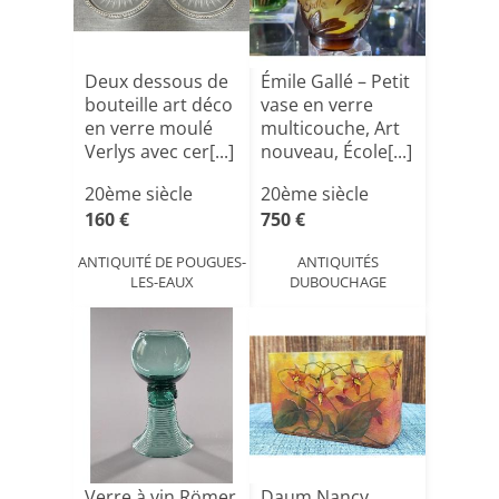
Deux dessous de
Émile Gallé – Petit
bouteille art déco
vase en verre
en verre moulé
multicouche, Art
Verlys avec cer[...]
nouveau, École[...]
20ème siècle
20ème siècle
160 €
750 €
ANTIQUITÉ DE POUGUES-
ANTIQUITÉS
LES-EAUX
DUBOUCHAGE
Verre à vin Römer
Daum Nancy