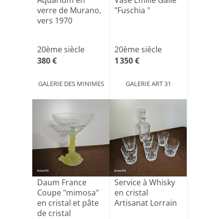
Aquarium en
Vase Emille Gallé
verre de Murano,
"Fuschia "
vers 1970
20ème siècle
20ème siècle
380 €
1 350 €
GALERIE DES MINIMES
GALERIE ART 31
Daum France
Service à Whisky
Coupe "mimosa"
en cristal
en cristal et pâte
Artisanat Lorrain
de cristal