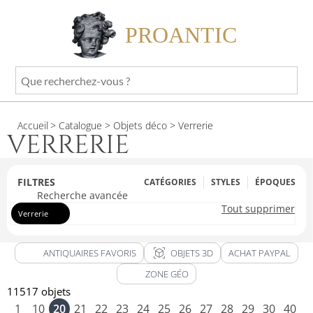
PROANTIC
Que
recherchez-
vous
Accueil
> Catalogue
> Objets déco
> Verrerie
?
VERRERIE
FILTRES
CATÉGORIES
STYLES
ÉPOQUES
Recherche avancée
Tout supprimer
Verrerie
view_in_ar
ANTIQUAIRES FAVORIS
OBJETS 3D
ACHAT PAYPAL
ZONE GÉO
11517 objets
1
10
20
21
22
23
24
25
26
27
28
29
30
40