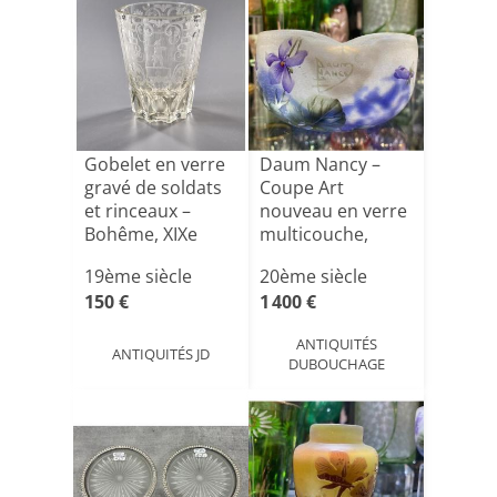
Gobelet en verre
Daum Nancy –
gravé de soldats
Coupe Art
et rinceaux –
nouveau en verre
Bohême, XIXe
multicouche,
sièc[...]
décor de vio[...]
19ème siècle
20ème siècle
150 €
1 400 €
ANTIQUITÉS
ANTIQUITÉS JD
DUBOUCHAGE