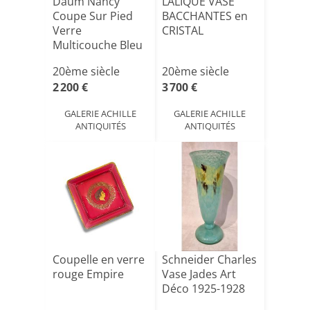
Daum Nancy
LALIQUE VASE
Coupe Sur Pied
BACCHANTES en
Verre
CRISTAL
Multicouche Bleu
Inclusion Or
20ème siècle
20ème siècle
Art[...]
2 200 €
3 700 €
GALERIE ACHILLE
GALERIE ACHILLE
ANTIQUITÉS
ANTIQUITÉS
Coupelle en verre
Schneider Charles
rouge Empire
Vase Jades Art
Déco 1925-1928