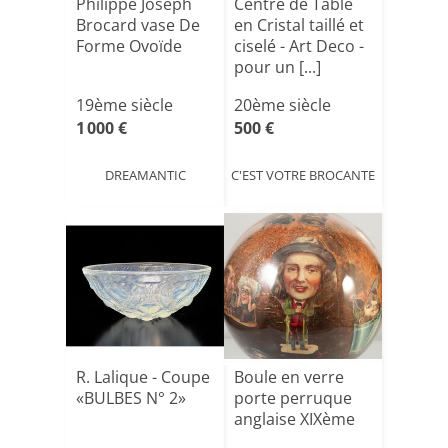
Philippe Joseph
Centre de Table
Brocard vase De
en Cristal taillé et
Forme Ovoïde
ciselé - Art Deco -
pour un [...]
19ème siècle
20ème siècle
1 000 €
500 €
DREAMANTIC
C'EST VOTRE BROCANTE
R. Lalique - Coupe
Boule en verre
«BULBES N° 2»
porte perruque
anglaise XIXème