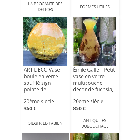
LA BROCANTE DES
FORMES UTILES
DÉLICES
ART DECO Vase
Émile Gallé – Petit
boule en verre
vase en verre
soufflé sign
multicouche,
pointe de
décor de fuchsia,
diamant
[...]
20ème siècle
20ème siècle
MULLE[...]
360 €
850 €
ANTIQUITÉS
SIEGFRIED FABIEN
DUBOUCHAGE