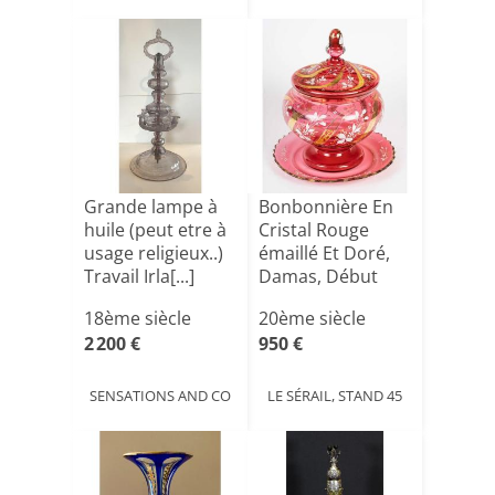
Grande lampe à
Bonbonnière En
huile (peut etre à
Cristal Rouge
usage religieux..)
émaillé Et Doré,
Travail Irla[...]
Damas, Début
XXe Si[...]
18ème siècle
20ème siècle
2 200 €
950 €
SENSATIONS AND CO
LE SÉRAIL, STAND 45