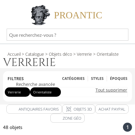
PROANTIC
Que
recherchez-
vous
Accueil
> Catalogue
> Objets déco
> Verrerie
> Orientaliste
?
VERRERIE
FILTRES
CATÉGORIES
STYLES
ÉPOQUES
Recherche avancée
Tout supprimer
Verrerie
Orientaliste
view_in_ar
ANTIQUAIRES FAVORIS
OBJETS 3D
ACHAT PAYPAL
ZONE GÉO
1
48 objets