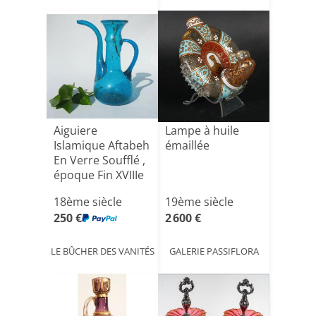
Aiguiere
Lampe à huile
Islamique Aftabeh
émaillée
En Verre Soufflé ,
époque Fin XVIIIe
S[...]
18ème siècle
19ème siècle
250 €
2 600 €
LE BÛCHER DES VANITÉS
GALERIE PASSIFLORA