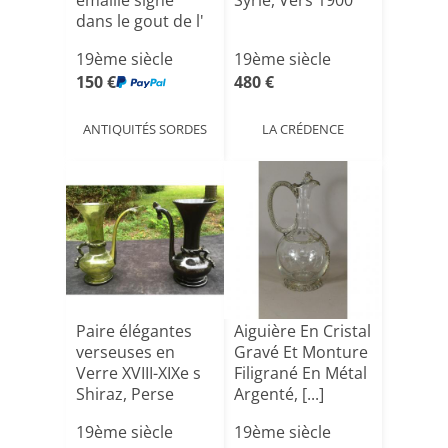
émaillé signé
Syrie, Vers 1900
dans le gout de l'
Ori[...]
19ème siècle
19ème siècle
150 €
480 €
ANTIQUITÉS SORDES
LA CRÉDENCE
Paire élégantes
Aiguière En Cristal
verseuses en
Gravé Et Monture
Verre XVIII-XIXe s
Filigrané En Métal
Shiraz, Perse
Argenté, [...]
19ème siècle
19ème siècle