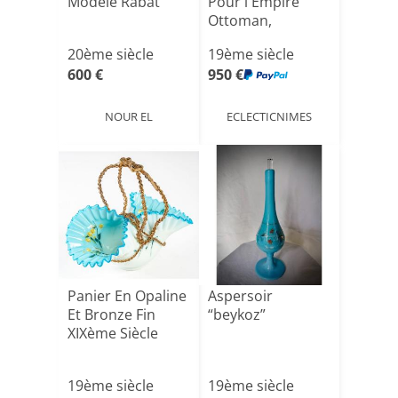
Modèle Rabat
Pour l'Empire
Ottoman,
Bohème, Ver[...]
20ème siècle
19ème siècle
600 €
950 €
NOUR EL
ECLECTICNIMES
Panier En Opaline
Aspersoir
Et Bronze Fin
“beykoz”
XIXème Siècle
19ème siècle
19ème siècle