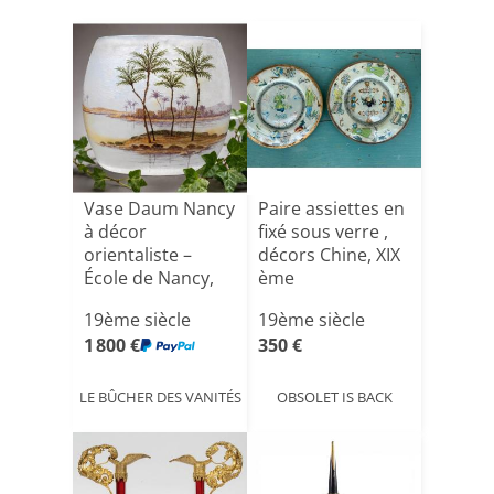
Vase Daum Nancy
Paire assiettes en
à décor
fixé sous verre ,
orientaliste –
décors Chine, XIX
École de Nancy,
ème
vers 1900-[...]
19ème siècle
19ème siècle
1 800 €
350 €
LE BÛCHER DES VANITÉS
OBSOLET IS BACK