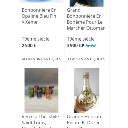
Bonbonnière En
Grand
Opaline Bleu Fin
Bonbonnière En
XIXème
Bohème Pour Le
Marcher Ottoman
19eme Siècle [...]
19ème siècle
19ème siècle
2 500 €
3 900 €
ALEXANDRA ANTIQUES
ELASSAN ANTIQUITÉS
Verre à Thé, style
Grande Hookah
Saint Louis,
Peinte Et Dorée