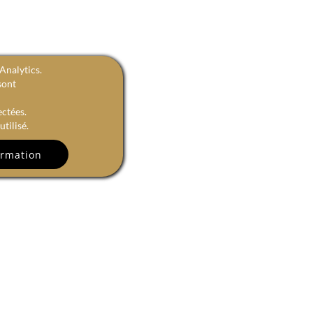
Analytics.
sont
ectées.
tilisé.