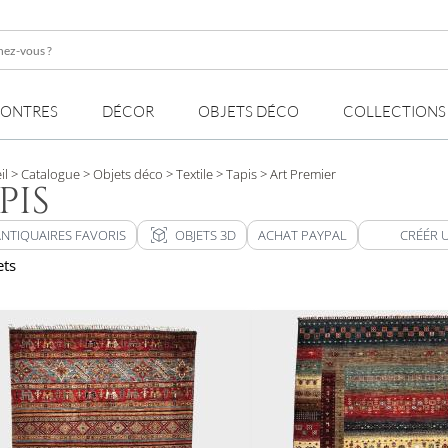
z-
MONTRES
DÉCOR
OBJETS DÉCO
COLLECTIONS
il
> Catalogue
> Objets déco
> Textile
> Tapis
> Art Premier
PIS
view_in_ar
ANTIQUAIRES FAVORIS
OBJETS 3D
ACHAT PAYPAL
CRÉÉR 
ets