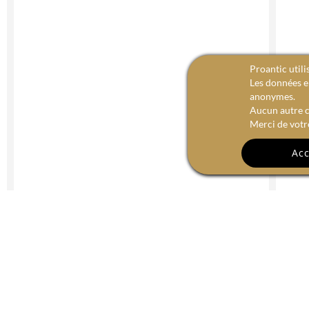
Proantic utili
Les données en
anonymes.
Aucun autre c
Merci de votr
Acc