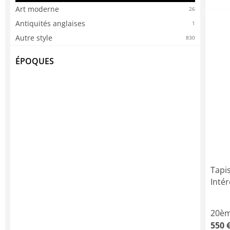
Art moderne
26
Antiquités anglaises
1
Autre style
830
ÉPOQUES
Tapis
Inté
20èm
550 