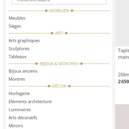
Choose
a
MOBILIER
categorie
Meubles
Sièges
ART
Arts graphiques
Sculptures
Tapis
Tableaux
main
BIJOUX & MONTRES
Bijoux anciens
20èm
Montres
2 650
DÉCOR
Horlogerie
Eléments architecture
Luminaires
Arts décoratifs
Miroirs