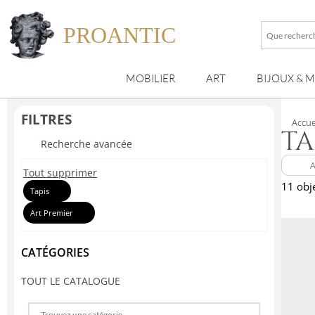
PROANTIC
Que
recherche
vous
MOBILIER
ART
BIJOUX & 
?
FILTRES
Accue
TA
Recherche avancée
Tout supprimer
11 obj
Tapis
Art Premier
CATÉGORIES
TOUT LE CATALOGUE