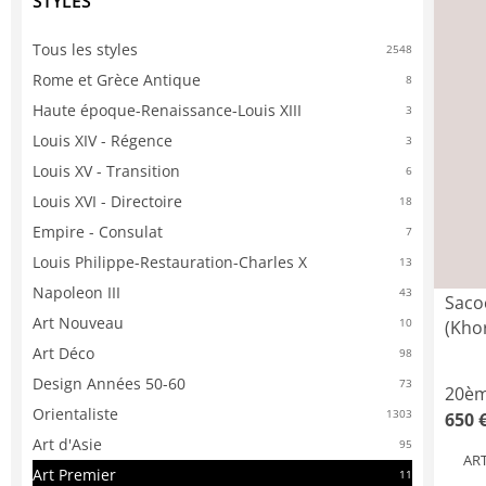
STYLES
Tous les styles
2548
Rome et Grèce Antique
8
Haute époque-Renaissance-Louis XIII
3
Louis XIV - Régence
3
Louis XV - Transition
6
Louis XVI - Directoire
18
Empire - Consulat
7
Louis Philippe-Restauration-Charles X
13
Napoleon III
43
Saco
Art Nouveau
10
(Khor
Art Déco
98
Design Années 50-60
73
20èm
Orientaliste
1303
650 
Art d'Asie
95
AR
Art Premier
11