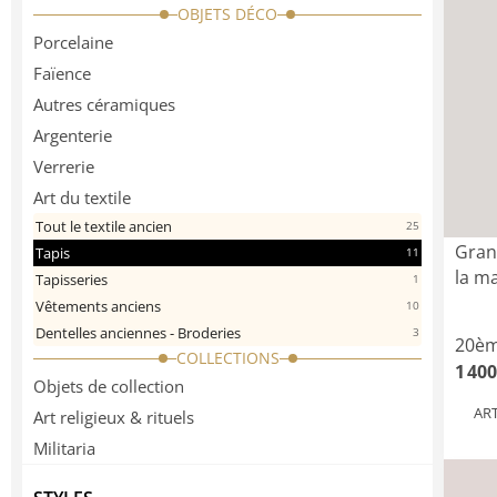
OBJETS DÉCO
Porcelaine
Faïence
Autres céramiques
Argenterie
Verrerie
Art du textile
Tout le textile ancien
25
Gran
Tapis
11
la m
Tapisseries
1
Vêtements anciens
10
Dentelles anciennes - Broderies
3
20èm
COLLECTIONS
1 400
Objets de collection
AR
Art religieux & rituels
Militaria