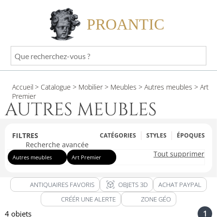
PROANTIC
Que
recherchez-
vous
Accueil
> Catalogue
> Mobilier
> Meubles
> Autres meubles
> Art
?
Premier
AUTRES MEUBLES
FILTRES
CATÉGORIES
STYLES
ÉPOQUES
Recherche avancée
Tout supprimer
Autres meubles
Art Premier
view_in_ar
ANTIQUAIRES FAVORIS
OBJETS 3D
ACHAT PAYPAL
CRÉÉR UNE ALERTE
ZONE GÉO
1
4 objets