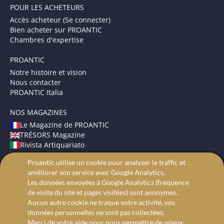
POUR LES ACHETEURS
Accès acheteur (Se connecter)
Bien acheter sur PROANTIC
Chambres d'expertise
PROANTIC
Notre histoire et vision
Nous contacter
PROANTIC Italia
NOS MAGAZINES
Le Magazine de PROANTIC
TRÉSORS Magazine
Rivista Artiquariato
Proantic utilise un cookie pour analyser le traffic et
CONDITIONS GÉNÉRALES
améliorer son service avec Google Analytics.
Mentions légales
Les données envoyées à Google Analytics (fréquence
Protection des données
de visite du site et pages visitées) sont anonymes.
Recherche avancée
Aucun autre cookie ne traque votre activité, vos
données personnelles ne sont pas collectées.
Merci de votre aide pour nous permettre de mieux