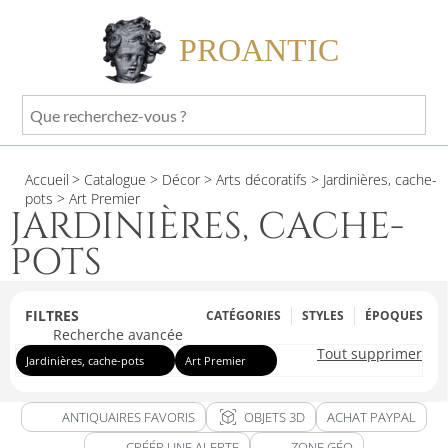
PROANTIC
Que
recherchez-
vous
Accueil
> Catalogue
> Décor
> Arts décoratifs
> Jardinières, cache-
?
pots
> Art Premier
JARDINIÈRES, CACHE-
POTS
FILTRES
CATÉGORIES
STYLES
ÉPOQUES
Recherche avancée
Tout supprimer
Jardinières, cache-pots
Art Premier
view_in_ar
ANTIQUAIRES FAVORIS
OBJETS 3D
ACHAT PAYPAL
CRÉÉR UNE ALERTE
ZONE GÉO