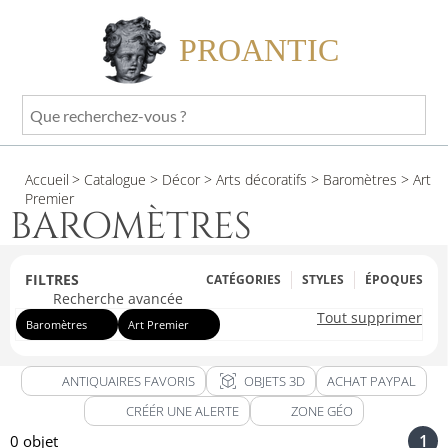
PROANTIC
Que
recherchez-
vous
Accueil
> Catalogue
> Décor
> Arts décoratifs
> Baromètres
> Art
?
Premier
BAROMÈTRES
FILTRES
CATÉGORIES
STYLES
ÉPOQUES
Recherche avancée
Tout supprimer
Baromètres
Art Premier
view_in_ar
ANTIQUAIRES FAVORIS
OBJETS 3D
ACHAT PAYPAL
CRÉÉR UNE ALERTE
ZONE GÉO
1
0 objet