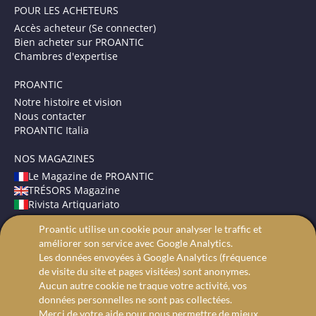
POUR LES ACHETEURS
Accès acheteur (Se connecter)
Bien acheter sur PROANTIC
Chambres d'expertise
PROANTIC
Notre histoire et vision
Nous contacter
PROANTIC Italia
NOS MAGAZINES
Le Magazine de PROANTIC
TRÉSORS Magazine
Rivista Artiquariato
Proantic utilise un cookie pour analyser le traffic et
CONDITIONS GÉNÉRALES
améliorer son service avec Google Analytics.
Mentions légales
Les données envoyées à Google Analytics (fréquence
Protection des données
de visite du site et pages visitées) sont anonymes.
Recherche avancée
Aucun autre cookie ne traque votre activité, vos
données personnelles ne sont pas collectées.
Merci de votre aide pour nous permettre de mieux