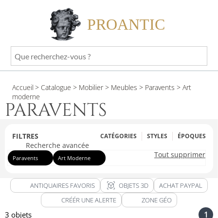
PROANTIC
Que
recherchez-
vous
Accueil
> Catalogue
> Mobilier
> Meubles
> Paravents
> Art
?
moderne
PARAVENTS
FILTRES
CATÉGORIES
STYLES
ÉPOQUES
Recherche avancée
Tout supprimer
Paravents
Art Moderne
view_in_ar
ANTIQUAIRES FAVORIS
OBJETS 3D
ACHAT PAYPAL
CRÉÉR UNE ALERTE
ZONE GÉO
1
3 objets