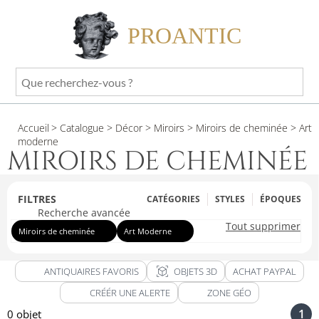
PROANTIC
Que
recherchez-
vous
Accueil
> Catalogue
> Décor
> Miroirs
> Miroirs de cheminée
> Art
?
moderne
MIROIRS DE CHEMINÉE
FILTRES
CATÉGORIES
STYLES
ÉPOQUES
Recherche avancée
Tout supprimer
Miroirs de cheminée
Art Moderne
view_in_ar
ANTIQUAIRES FAVORIS
OBJETS 3D
ACHAT PAYPAL
CRÉÉR UNE ALERTE
ZONE GÉO
1
0 objet