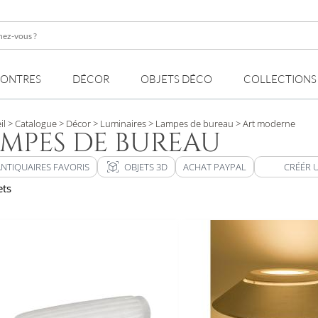
z-
MONTRES
DÉCOR
OBJETS DÉCO
COLLECTIONS
il
> Catalogue
> Décor
> Luminaires
> Lampes de bureau
> Art moderne
MPES DE BUREAU
view_in_ar
ANTIQUAIRES FAVORIS
OBJETS 3D
ACHAT PAYPAL
CRÉÉR 
ets