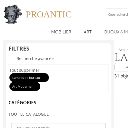
PROANTIC
Que
recherche
vous
MOBILIER
ART
BIJOUX & 
?
FILTRES
Accue
LA
Recherche avancée
Tout supprimer
31 obj
Lampes de bureau
Art Moderne
CATÉGORIES
TOUT LE CATALOGUE