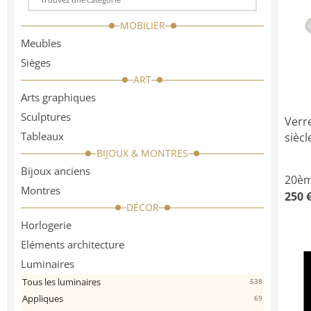
Choose
a
MOBILIER
categorie
Meubles
Sièges
ART
Arts graphiques
Sculptures
Verr
Tableaux
siècl
BIJOUX & MONTRES
Bijoux anciens
20èm
Montres
250 
DÉCOR
Horlogerie
Eléments architecture
Luminaires
Tous les luminaires
538
Appliques
69