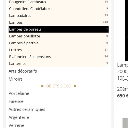
Bougeoirs-Flambeaux
14
Chandeliers-Candélabres
9
Lampadaires
75
Lampes
240
Lampes de bureau
31
Lampes bouillotte
0
Lampes à pétrole
0
Lustres
21
Plafonniers-Suspensions
76
Lanternes
3
Lamp
Arts décoratifs
2000
19[...
Miroirs
OBJETS DÉCO
20èm
Porcelaine
650 
Faïence
Autres céramiques
Argenterie
Verrerie