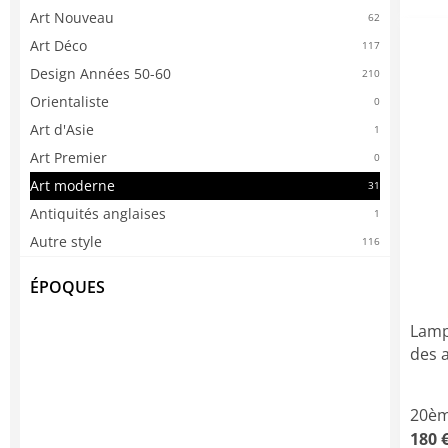
Art Nouveau
62
Art Déco
117
Design Années 50-60
210
Orientaliste
0
Art d'Asie
1
Art Premier
0
Art moderne
31
Antiquités anglaises
1
Autre style
116
ÉPOQUES
Lamp
des a
20èm
180 