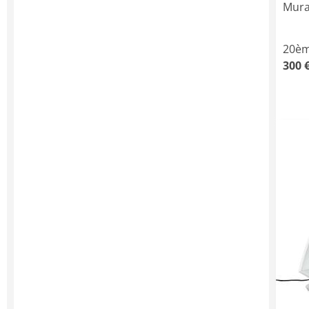
Mura
20èm
300 