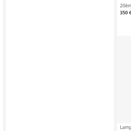
20èm
350 
Lamp