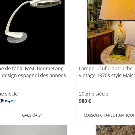
e de table FASE Boomerang
Lampe "Œuf d'autruche" 
, design espagnol des années
vintage 1970s style Maiso
]
e siècle
20ème siècle
€
980 €
GALERÍA 34
MAISON CHARLOT ANTIQUI