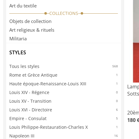
Art du textile
COLLECTIONS
Objets de collection
Art religieux & rituels
Militaria
STYLES
Tous les styles
568
Rome et Grèce Antique
1
Haute époque-Renaissance-Louis XIII
1
Lamp
Louis XIV - Régence
0
Sott
Louis XV - Transition
0
Louis XVI - Directoire
6
20èm
Empire - Consulat
5
180 
Louis Philippe-Restauration-Charles X
1
Napoleon III
16