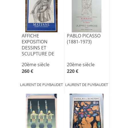
AFFICHE
PABLO PICASSO
EXPOSITION
(1881-1973)
DESSINS ET
SCULPTURE DE
HENRI MATISSE -
20ème siècle
20ème siècle
1958
260 €
220 €
LAURENT DE PUYBAUDET
LAURENT DE PUYBAUDET