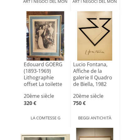
ART I NEGOCI DEL MON
ART I NEGOCI DEL MON
Edouard GOERG
Lucio Fontana,
(1893-1969)
Affiche de la
Lithographie
galerie Il Quadro
offset La toilette
de Biella, 1982
de la m[...]
20ème siècle
20ème siècle
320 €
750 €
LA COMTESSE G
BEGGI ANTICHITÀ