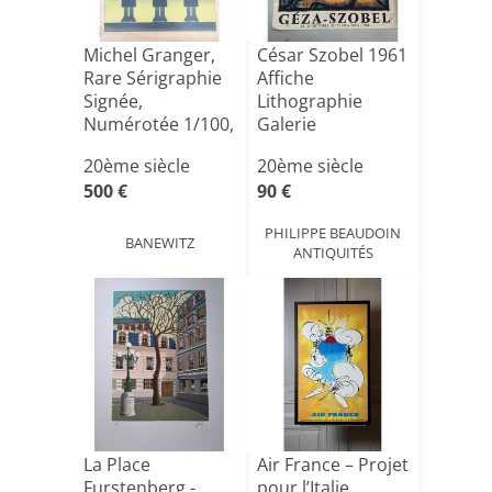
Michel Granger,
César Szobel 1961
Rare Sérigraphie
Affiche
Signée,
Lithographie
Numérotée 1/100,
Galerie
95 x 73[...]
Blumenthal
20ème siècle
20ème siècle
500 €
90 €
PHILIPPE BEAUDOIN
BANEWITZ
ANTIQUITÉS
La Place
Air France – Projet
Furstenberg -
pour l’Italie