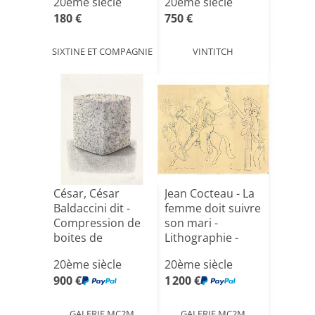
20ème siècle
20ème siècle
180 €
750 €
SIXTINE ET COMPAGNIE
VINTITCH
César, César
Jean Cocteau - La
Baldaccini dit -
femme doit suivre
Compression de
son mari -
boites de
Lithographie -
médicament[...]
195[...]
20ème siècle
20ème siècle
900 €
1 200 €
GALERIE MC2M
GALERIE MC2M