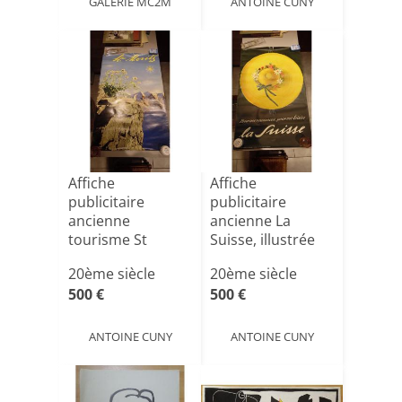
GALERIE MC2M
ANTOINE CUNY
Affiche
Affiche
publicitaire
publicitaire
ancienne
ancienne La
tourisme St
Suisse, illustrée
Moritz Suisse,
par Alois Cari[...]
20ème siècle
20ème siècle
1938, Wa[...]
500 €
500 €
ANTOINE CUNY
ANTOINE CUNY