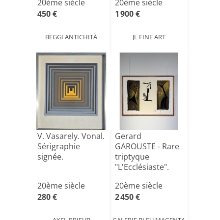
20ème siècle
20ème siècle
450 €
1 900 €
BEGGI ANTICHITÀ
JL FINE ART
V. Vasarely. Vonal.
Gerard
Sérigraphie
GAROUSTE - Rare
signée.
triptyque
"L'Ecclésiaste".
1996 - Tirage à[...]
20ème siècle
20ème siècle
280 €
2 450 €
AXEL PRIEUR
GALERIE BLEU MAGENTA