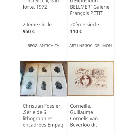
Trio felice », eau-
d'Exposition "
forte, 1972
BELLMER" Galerie
François PETIT
1976
20ème siècle
20ème siècle
950 €
110 €
BEGGI ANTICHITÀ
ART I NEGOCI DEL MON
Christian Fossier
Corneille,
.Série de 6
Guillaume
lithographies
Cornelis van
encadrées.Empaquetage[...]
Beverloo dit -
Sans titre - Lit[...]