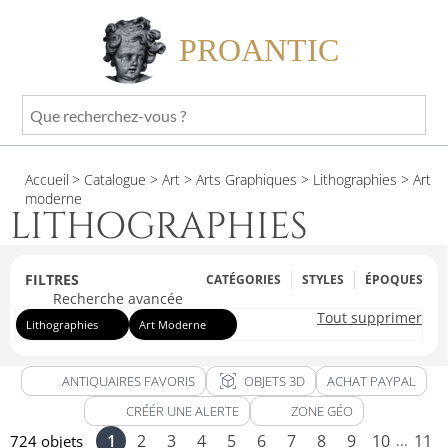
PROANTIC
Que
recherchez-
vous
Accueil
> Catalogue
> Art
> Arts Graphiques
> Lithographies
> Art
?
moderne
LITHOGRAPHIES
FILTRES
CATÉGORIES
STYLES
ÉPOQUES
Recherche avancée
Tout supprimer
Lithographies
Art Moderne
view_in_ar
ANTIQUAIRES FAVORIS
OBJETS 3D
ACHAT PAYPAL
CRÉÉR UNE ALERTE
ZONE GÉO
1
2
3
4
5
6
7
8
9
10
11
724 objets
...