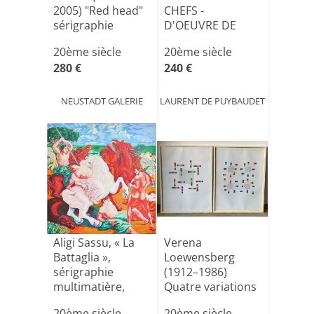
2005) "Red head"
CHEFS -
sérigraphie
D'OEUVRE DE
signée ver[...]
HENRI MATISSE -
20ème siècle
20ème siècle
1958
280 €
240 €
NEUSTADT GALERIE
LAURENT DE PUYBAUDET
Aligi Sassu, « La
Verena
Battaglia »,
Loewensberg
sérigraphie
(1912–1986)
multimatière,
Quatre variations
signée, [...]
autour d'un
20ème siècle
20ème siècle