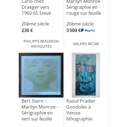
Carlo chez
Marilyn Monroe -
Draeger vers
Sérigraphie en
1960-65 Steve
rouge sur feuille
Carpenter
bl[...]
20ème siècle
20ème siècle
230 €
3 500 €
PHILIPPE BEAUDOIN
GALERIE MC2M
ANTIQUITÉS
Bert Stern -
Raoul Pradier
Marilyn Monroe -
Gondoles à
Sérigraphie en
Venise
vert sur feuille
lithographie
ble[...]