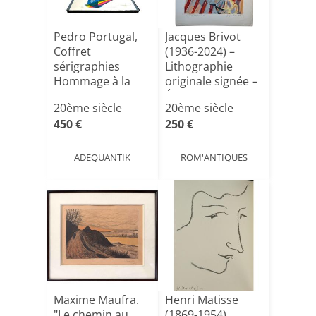
Pedro Portugal,
Jacques Brivot
Coffret
(1936-2024) –
sérigraphies
Lithographie
Hommage à la
originale signée –
Femme signé
Épre[...]
20ème siècle
20ème siècle
197[...]
450 €
250 €
ADEQUANTIK
ROM'ANTIQUES
Maxime Maufra.
Henri Matisse
"Le chemin au
(1869-1954),