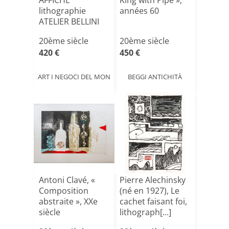
AFFICHE
King with Pipe »,
lithographie
années 60
ATELIER BELLINI
PARIS 1979
20ème siècle
20ème siècle
420 €
450 €
ART I NEGOCI DEL MON
BEGGI ANTICHITÀ
Antoni Clavé, «
Pierre Alechinsky
Composition
(né en 1927), Le
abstraite », XXe
cachet faisant foi,
siècle
lithograph[...]