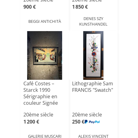
carr[...]
900 €
1 850 €
DENES SZY
BEGGI ANTICHITÀ
KUNSTHANDEL
Café Costes –
Lithographie Sam
Starck 1990
FRANCIS "Swatch"
Sérigraphie en
couleur Signée
OTSO
20ème siècle
20ème siècle
1 200 €
250 €
GALERIE MUSCARI
ALEXIS VINCENT