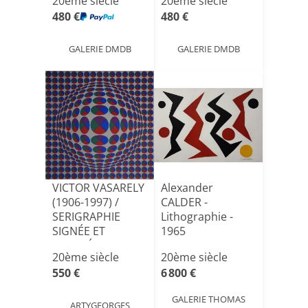
20ème siècle
20ème siècle
480 €
480 €
GALERIE DMDB
GALERIE DMDB
VICTOR VASARELY
Alexander
(1906-1997) /
CALDER -
SERIGRAPHIE
Lithographie -
SIGNÉE ET
1965
JUSTIFIÉE E/A[...]
20ème siècle
20ème siècle
550 €
6 800 €
GALERIE THOMAS
ARTYGEORGES