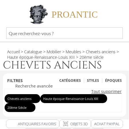
PROANTIC
Que
recherchez-
vous
Accueil
> Catalogue
> Mobilier
> Meubles
> Chevets anciens
>
?
Haute époque-Renaissance-Louis XIII
> 20ème siècle
CHEVETS ANCIENS
FILTRES
CATÉGORIES
STYLES
ÉPOQUES
Recherche avancée
Tout supprimer
Chevets anciens
Haute époque-Renaissance-Louis XIII
20ème Siècle
view_in_ar
ANTIQUAIRES FAVORIS
OBJETS 3D
ACHAT PAYPAL