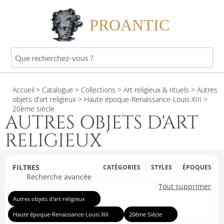
PROANTIC
Que
recherchez-
vous
Accueil
> Catalogue
> Collections
> Art religieux & rituels
> Autres
?
objets d'art religieux
> Haute époque-Renaissance-Louis XIII
>
20ème siècle
AUTRES OBJETS D'ART
RELIGIEUX
FILTRES
CATÉGORIES
STYLES
ÉPOQUES
Recherche avancée
Tout supprimer
Autres objets d'art religieux
Haute époque-Renaissance-Louis XIII
20ème Siècle