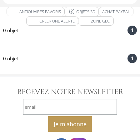
view_in_ar
ANTIQUAIRES FAVORIS
OBJETS 3D
ACHAT PAYPAL
CRÉÉR UNE ALERTE
ZONE GÉO
1
0 objet
1
0 objet
RECEVEZ NOTRE NEWSLETTER
email