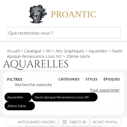
PROANTIC
Que
recherchez-
vous
Accueil
> Catalogue
> Art
> Arts Graphiques
> Aquarelles
> Haute
?
époque-Renaissance-Louis XIII
> 20ème siècle
AQUARELLES
FILTRES
CATÉGORIES
STYLES
ÉPOQUES
Recherche avancée
Tout supprimer
Aquarelles
Haute époque-Renaissance-Louis XIII
20ème Siècle
view_in_ar
ANTIQUAIRES FAVORIS
OBJETS 3D
ACHAT PAYPAL