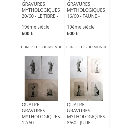
GRAVURES
GRAVURES
MYTHOLOGIQUES
MYTHOLOGIQUES
20/60 - LE TIBRE -
16/60 - FAUNE -
CLEOPATRE -
MESSALINE - LIVIE
19ème siècle
19ème siècle
GLAD[...]
E[...]
600 €
600 €
CURIOSITÉS DU MONDE
CURIOSITÉS DU MONDE
QUATRE
QUATRE
GRAVURES
GRAVURES
MYTHOLOGIQUES
MYTHOLOGIQUES
12/60 -
8/60 - JULIE -