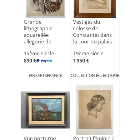
Grande
Vestiges du
lithographie
colosse de
aquarellée
Constantin dans
allégorie de
la cour du palais
l'Automne par
des cons[...]
19ème siècle
19ème siècle
Julien[...]
890 €
1 950 €
FINEARTSFRANCE
COLLECTION ÉCLECTIQUE
Vue nocturne
Portrait féminin à