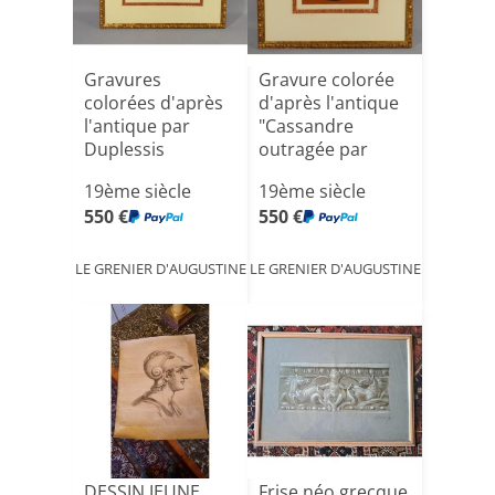
Gravures
Gravure colorée
colorées d'après
d'après l'antique
l'antique par
"Cassandre
Duplessis
outragée par
Bertaux, XIX
Ajax" [...]
19ème siècle
19ème siècle
550 €
550 €
LE GRENIER D'AUGUSTINE
LE GRENIER D'AUGUSTINE
DESSIN JEUNE
Frise néo grecque