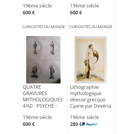
ADORANTE -
MINERVE ARMEE
19ème siècle
19ème siècle
DIDIUS JULIANUS
DE L'E[...]
600 €
600 €
[...]
CURIOSITÉS DU MONDE
CURIOSITÉS DU MONDE
QUATRE
Lithographie
GRAVURES
mythologique
MYTHOLOGIQUES
déesse grecque
4/60 - PSYCHE -
Cyane par Devéria
DOMITIA EN
19ème siècle
19ème siècle
HYGIEE -[...]
600 €
280 €