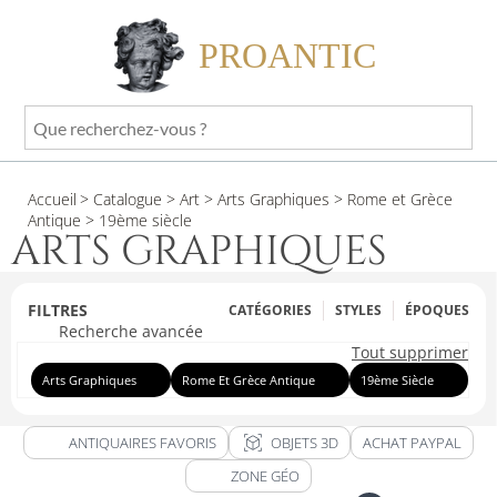
PROANTIC
Que
recherchez-
vous
Accueil
> Catalogue
> Art
> Arts Graphiques
> Rome et Grèce
?
Antique
> 19ème siècle
ARTS GRAPHIQUES
FILTRES
CATÉGORIES
STYLES
ÉPOQUES
Recherche avancée
Tout supprimer
Arts Graphiques
Rome Et Grèce Antique
19ème Siècle
view_in_ar
ANTIQUAIRES FAVORIS
OBJETS 3D
ACHAT PAYPAL
ZONE GÉO