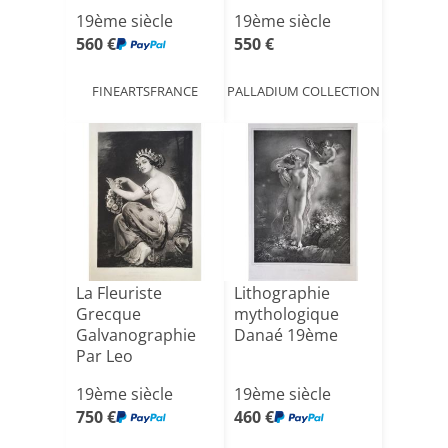
Scène à
19ème siècle
19ème siècle
l'Antiqu[...]
560 €
550 €
FINEARTSFRANCE
PALLADIUM COLLECTION
La Fleuriste
Lithographie
Grecque
mythologique
Galvanographie
Danaé 19ème
Par Leo
Schöninger Daté
19ème siècle
19ème siècle
1851[...]
750 €
460 €