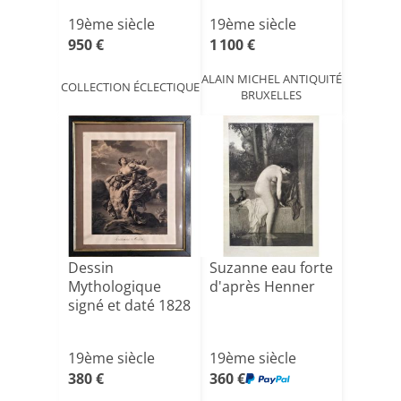
d'Orléans (1867-
vierge
19ème siècle
19ème siècle
19[...]
950 €
1 100 €
ALAIN MICHEL ANTIQUITÉ
COLLECTION ÉCLECTIQUE
BRUXELLES
Dessin
Suzanne eau forte
Mythologique
d'après Henner
signé et daté 1828
19ème siècle
19ème siècle
380 €
360 €