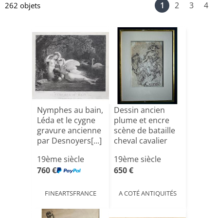
1
2
3
4
262 objets
Nymphes au bain,
Dessin ancien
Léda et le cygne
plume et encre
gravure ancienne
scène de bataille
par Desnoyers[...]
cheval cavalier
so[...]
19ème siècle
19ème siècle
760 €
650 €
FINEARTSFRANCE
A COTÉ ANTIQUITÉS