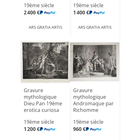
19ème siècle
19ème siècle
2 400 €
1 400 €
ARS GRATIA ARTIS
ARS GRATIA ARTIS
Gravure
Gravure
mythologique
mythologique
Dieu Pan 19ème
Andromaque par
erotica curiosa
Richomme
d'apres Guérin
19ème siècle
19ème siècle
19èm[...]
1 200 €
960 €