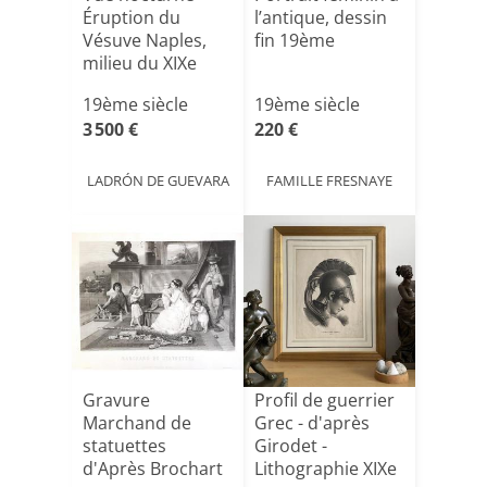
Éruption du
l’antique, dessin
Vésuve Naples,
fin 19ème
milieu du XIXe
siècle, Go[...]
19ème siècle
19ème siècle
3 500 €
220 €
LADRÓN DE GUEVARA
FAMILLE FRESNAYE
Gravure
Profil de guerrier
Marchand de
Grec - d'après
statuettes
Girodet -
d'Après Brochart
Lithographie XIXe