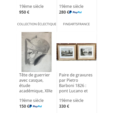
an[...]
19ème siècle
19ème siècle
950 €
280 €
COLLECTION ÉCLECTIQUE
FINEARTSFRANCE
Tête de guerrier
Paire de gravures
avec casque,
par Pietro
étude
Barboni 1826 :
académique, XIXe
pont Lucano et
siècle. Cm [...]
pont Æ[...]
19ème siècle
19ème siècle
150 €
330 €