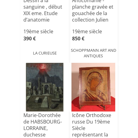
Dessin à la
Anticomanie -
sanguine , début
planche gravée et
XIX eme. Etude
gouachée de la
d’anatomie
collection Julien
masculine.[...]
[...]
19ème siècle
19ème siècle
390 €
850 €
SCHOPPMANN ART AND
LA CURIEUSE
ANTIQUES
Marie-Dorothée
Icône Orthodoxe
de HABSBOURG-
russe Du 19ème
LORRAINE,
Siècle
duchesse
représentant la