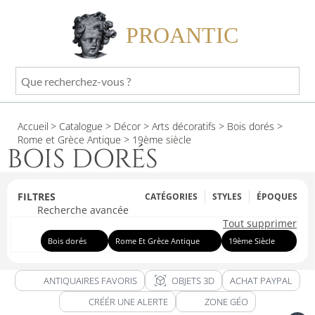
PROANTIC
Que
recherchez-
vous
Accueil
> Catalogue
> Décor
> Arts décoratifs
> Bois dorés
>
?
Rome et Grèce Antique
> 19ème siècle
BOIS DORÉS
FILTRES
CATÉGORIES
STYLES
ÉPOQUES
Recherche avancée
Tout supprimer
Bois dorés
Rome Et Grèce Antique
19ème Siècle
view_in_ar
ANTIQUAIRES FAVORIS
OBJETS 3D
ACHAT PAYPAL
CRÉÉR UNE ALERTE
ZONE GÉO