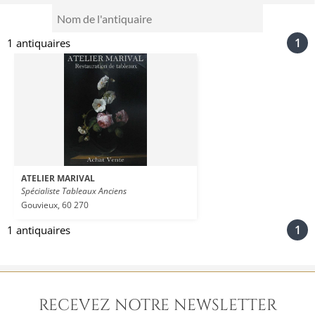
Nom
de
1
1 antiquaires
l'antiquaire
ATELIER MARIVAL
Spécialiste Tableaux Anciens
Gouvieux, 60 270
1
1 antiquaires
RECEVEZ NOTRE NEWSLETTER