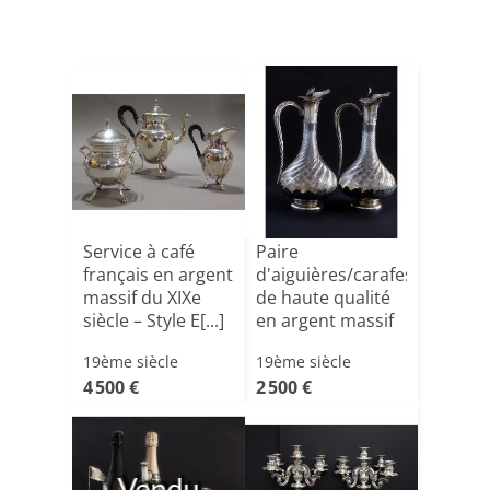
Service à café
Paire
français en argent
d'aiguières/carafes
massif du XIXe
de haute qualité
siècle – Style E[...]
en argent massif
et cr[...]
19ème siècle
19ème siècle
4 500 €
2 500 €
Vendu