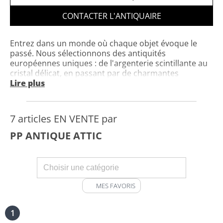
européennes uniques : de l'argenterie scintillante au
CONTACTER L'ANTIQUAIRE
cristal délicat, en passant par de charmantes
curiosités.
Entrez dans un monde où chaque objet évoque le
passé. Nous sélectionnons des antiquités
européennes uniques : de l'argenterie scintillante au
cristal délicat, en passant par de charmantes
curiosités. Chaque pièce est soigneusement
Lire plus
sélectionnée pour son histoire, sa beauté et son
charme intemporel. Basés aux Pays-Bas, forts de 8
ans d'expérience, nous livrons dans le monde entier.
7 articles EN VENTE par
Découvrez le charme d'antan et trouvez la pièce
idéale pour donner du caractère à votre intérieur.
PP ANTIQUE ATTIC
MES FAVORIS
1