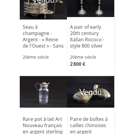
Seau à
A pair of early
champagne -
20th century
Argent - « Reine
Italian Rococo -
de l'Ouest » - Sans
style 800 silver
poinçon, [...]
fi[...]
20ème siècle
20ème siècle
2 800 €
Vendu
Rare pot à lait Art
Paire de boîtes à
Nouveau français
cailles chinoises
en argent sterling
en argent