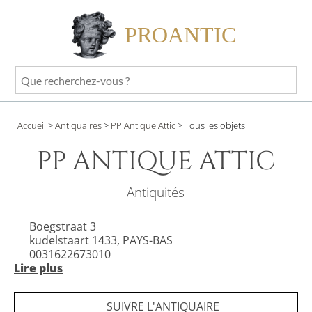
PROANTIC
Que
recherchez-
vous
Accueil
>
Antiquaires
>
PP Antique Attic
>
Tous les objets
?
PP ANTIQUE ATTIC
Antiquités
Boegstraat 3
kudelstaart 1433, PAYS-BAS
0031622673010
Lire plus
Site internet privé
Horaires : Entrez dans un monde où chaque objet
SUIVRE L'ANTIQUAIRE
évoque le passé. Nous sélectionnons des antiquités