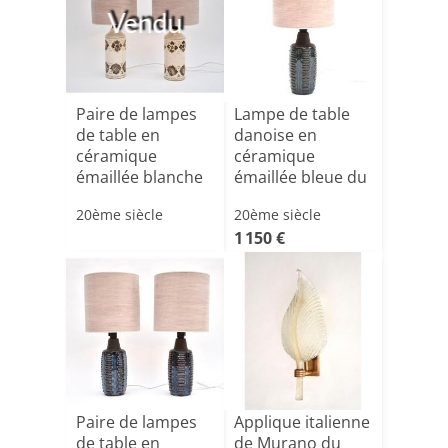
Vendu
Paire de lampes
Lampe de table
de table en
danoise en
céramique
céramique
émaillée blanche
émaillée bleue du
de style m[...]
milieu du s[...]
20ème siècle
20ème siècle
1 150 €
Paire de lampes
Applique italienne
de table en
de Murano du