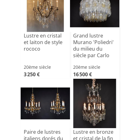
Lustre en cristal
Grand lustre
et laiton de style
Murano 'Poliedri'
rococo
du milieu du
siècle par Carlo
Sca[...]
20ème siècle
20ème siècle
3 250 €
16 500 €
Paire de lustres
Lustre en bronze
italiens dorés du
et cristal de la fin