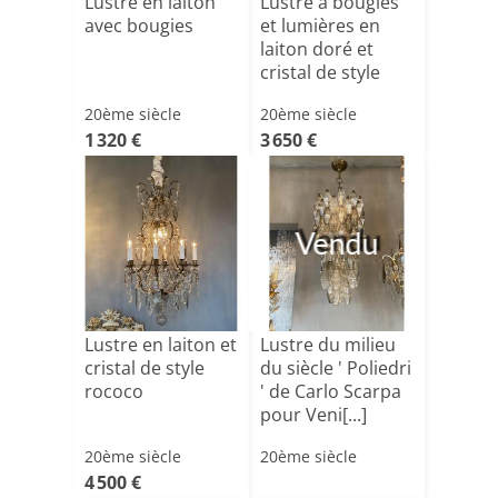
Lustre en laiton
Lustre à bougies
avec bougies
et lumières en
laiton doré et
cristal de style
r[...]
20ème siècle
20ème siècle
1 320 €
3 650 €
Vendu
Lustre en laiton et
Lustre du milieu
cristal de style
du siècle ' Poliedri
rococo
' de Carlo Scarpa
pour Veni[...]
20ème siècle
20ème siècle
4 500 €