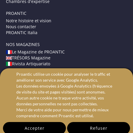
Chambres d'expertise
PROANTIC
Notre histoire et vision
Nous contacter
PROANTIC Italia
NOS MAGAZINES
Le Magazine de PROANTIC
TRÉSORS Magazine
Rivista Artiquariato
Proantic utilise un cookie pour analyser le traffic et
CONDITIONS GÉNÉRALES
améliorer son service avec Google Analytics.
Mentions légales
Les données envoyées à Google Analytics (fréquence
Protection des données
de visite du site et pages visitées) sont anonymes.
Recherche avancée
Aucun autre cookie ne traque votre activité, vos
données personnelles ne sont pas collectées.
Merci de votre aide pour nous permettre de mieux
comprendre comment Proantic est utilisé.
Accepter
Refuser