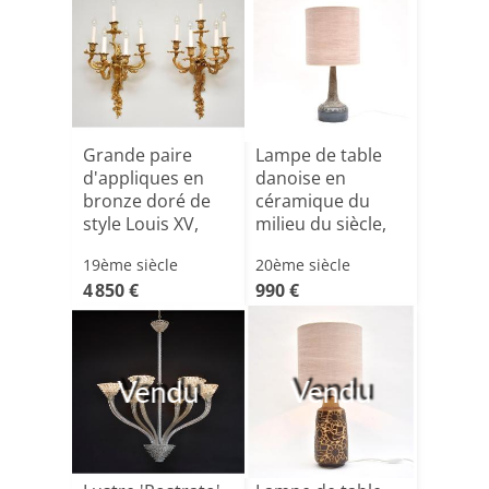
Grande paire
Lampe de table
d'appliques en
danoise en
bronze doré de
céramique du
style Louis XV,
milieu du siècle,
vers 1[...]
dans des[...]
19ème siècle
20ème siècle
4 850 €
990 €
Vendu
Vendu