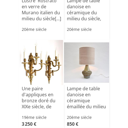
Lustre 'Rostrato'
Lampe de table
en verre de
danoise en
Murano italien du
céramique du
milieu du siècle[...]
milieu du siècle,
signée M[...]
20ème siècle
20ème siècle
Une paire
Lampe de table
d'appliques en
danoise en
bronze doré du
céramique
XIXe siècle, de
émaillée du milieu
style Lou[...]
du siècle,[...]
19ème siècle
20ème siècle
3 250 €
850 €