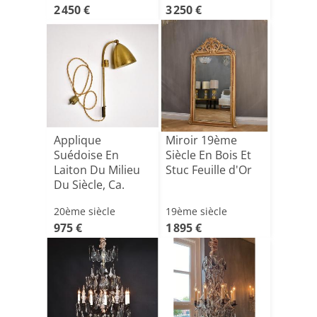
2 450 €
3 250 €
Applique
Miroir 19ème
Suédoise En
Siècle En Bois Et
Laiton Du Milieu
Stuc Feuille d'Or
Du Siècle, Ca.
1940-1950
20ème siècle
19ème siècle
975 €
1 895 €