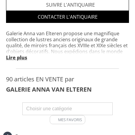
SUIVRE L'ANTIQUAIRE
CONTACTER L'ANTIQUAIRE
Galerie Anna van Elteren propose une magnifique
collection de lustres anciens originaux de grande
qualité, de miroirs français des XVIIIe et XIXe siècles et
d'objets décoratifs. Nous expédions dans le monde
entier ! www.kroonluchtergalerie.com
Lire plus
90 articles EN VENTE par
GALERIE ANNA VAN ELTEREN
MES FAVORIS