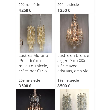
Massimo Vigne[...]
20ème siècle
20ème siècle
4 250 €
1 250 €
Lustres Murano
Lustre en bronze
'Poliedri' du
argenté du XIXe
milieu du siècle,
siècle avec
créés par Carlo
cristaux, de style
[...]
[...]
20ème siècle
19ème siècle
3 500 €
8 500 €