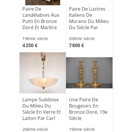
Paire De
Paire De Lustres
candélabres Aux
Italiens De
Putti En Bronze
Murano Du Milieu
Doré Et Marbre
Du Siècle Par
De Style[...]
Visto[...]
19ème siècle
20ème siècle
4 250 €
7 800 €
Lampe Suédoise
Une Paire De
Du Milieu Du
Bougeoirs En
Siècle En Verre Et
Bronze Doré, 19e
Laiton Par Carl
Siècle
Fa[...]
20ème siècle
19ème siècle