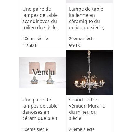
Une paire de
Lampe de table
lampes de table
italienne en
scandinaves du
céramique du
milieu du siècle,
milieu du siècle,
si[...]
bleu/t[...]
20ème siècle
20ème siècle
1 750 €
950 €
Vendu
Une paire de
Grand lustre
lampes de table
vénitien Murano
danoises en
du milieu du
céramique bleu
siècle
clair/ver[...]
20ème siècle
20ème siècle