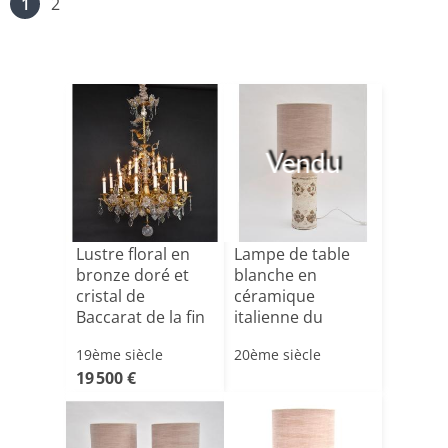
1
2
Vendu
Lustre floral en
Lampe de table
bronze doré et
blanche en
cristal de
céramique
Baccarat de la fin
italienne du
du[...]
milieu du siècle[...]
19ème siècle
20ème siècle
19 500 €