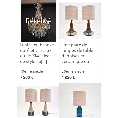
Reservé
Lustre en bronze
Une paire de
doré et cristaux
lampes de table
du fin XIXe siècle,
danoises en
de style Lo[...]
céramique du
milieu du [...]
19ème siècle
20ème siècle
7 500 €
1 850 €