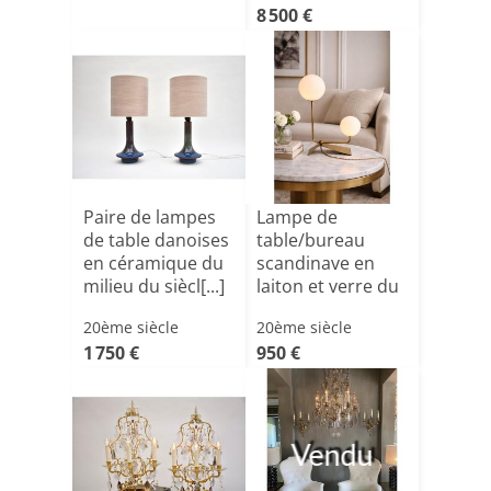
8 500 €
Paire de lampes
Lampe de
de table danoises
table/bureau
en céramique du
scandinave en
milieu du siècl[...]
laiton et verre du
milieu du [...]
20ème siècle
20ème siècle
1 750 €
950 €
Vendu