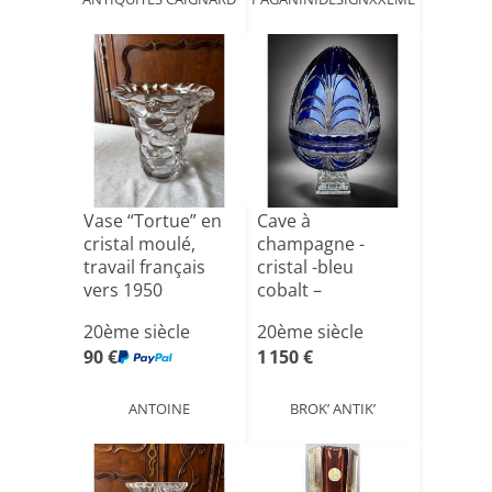
Vase “Tortue” en
Cave à
cristal moulé,
champagne -
travail français
cristal -bleu
vers 1950
cobalt –
Cristallerie de
20ème siècle
20ème siècle
Lorrain[...]
90 €
1 150 €
ANTOINE
BROK’ ANTIK’