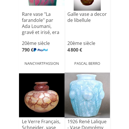
Rare vase "La
Galle vase a decor
farandole" par
de libellule
Ada Loumani,
gravé et irisé, era
No[...]
20ème siècle
20ème siècle
790 €
4 800 €
NANCYARTPASSION
PASCAL BERRO
Le Verre Français,
1926 René Lalique
Schneider, vase
- Vase Domrémy