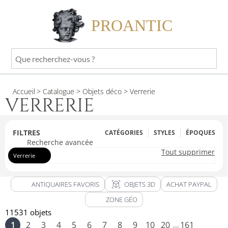
PROANTIC
Que
recherchez-
vous
Accueil
> Catalogue
> Objets déco
> Verrerie
?
VERRERIE
FILTRES
CATÉGORIES
STYLES
ÉPOQUES
Recherche avancée
Tout supprimer
Verrerie
view_in_ar
ANTIQUAIRES FAVORIS
OBJETS 3D
ACHAT PAYPAL
ZONE GÉO
11531 objets
1
2
3
4
5
6
7
8
9
10
20
161
...