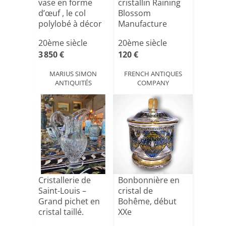
vase en forme
cristallin Raining
d’œuf , le col
Blossom
polylobé à décor
Manufacture
de pay[...]
Rosenthal St[...]
20ème siècle
20ème siècle
3 850 €
120 €
MARIUS SIMON
FRENCH ANTIQUES
ANTIQUITÉS
COMPANY
Cristallerie de
Bonbonnière en
Saint-Louis –
cristal de
Grand pichet en
Bohême, début
cristal taillé.
XXe