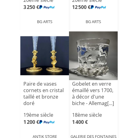
20ème siècle
20ème siècle
3 250 €
12 500 €
BG ARTS
BG ARTS
Paire de vases
Gobelet en verre
cornets en cristal
émaillé vers 1700,
taillé et bronze
à décor d'une
doré
biche - Allemag[...]
19ème siècle
18ème siècle
1 200 €
1 400 €
ANTIK STORE
GALERIE DES FONTAINES