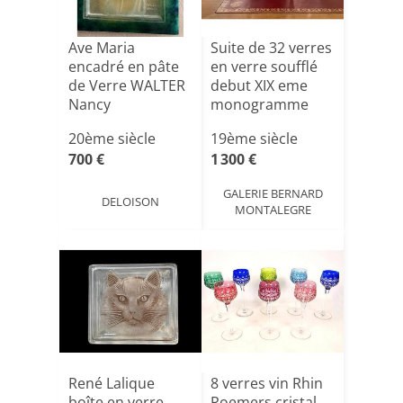
Ave Maria
Suite de 32 verres
encadré en pâte
en verre soufflé
de Verre WALTER
debut XIX eme
Nancy
monogramme
20ème siècle
19ème siècle
700 €
1 300 €
GALERIE BERNARD
DELOISON
MONTALEGRE
René Lalique
8 verres vin Rhin
boîte en verre
Roemers cristal