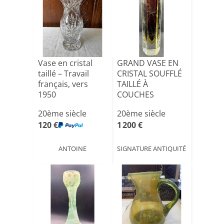
Vase en cristal
GRAND VASE EN
taillé – Travail
CRISTAL SOUFFLÉ
français, vers
TAILLÉ À
1950
COUCHES
MULTIPLES PAR
20ème siècle
20ème siècle
SOMM[...]
120 €
1 200 €
ANTOINE
SIGNATURE ANTIQUITÉ