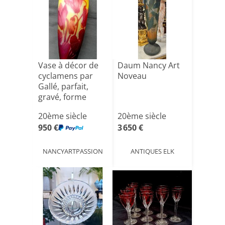
Vase à décor de
Daum Nancy Art
cyclamens par
Noveau
Gallé, parfait,
gravé, forme
origi[...]
20ème siècle
20ème siècle
950 €
3 650 €
NANCYARTPASSION
ANTIQUES ELK