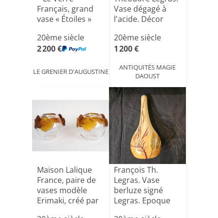
Français, grand
Vase dégagé à
vase « Étoiles »
l'acide. Décor
sig[...]
d'un pays[...]
20ème siècle
20ème siècle
2 200 €
1 200 €
ANTIQUITÉS MAGIE
LE GRENIER D'AUGUSTINE
DAOUST
Maison Lalique
François Th.
France, paire de
Legras. Vase
vases modèle
berluze signé
Erimaki, créé par
Legras. Epoque
Ma[...]
Art Nouvea[...]