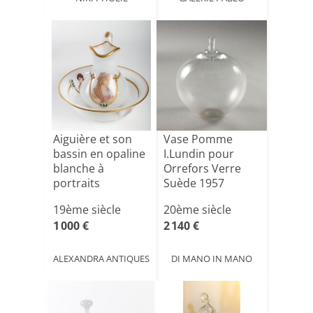
Aiguière et son
Vase Pomme
bassin en opaline
I.Lundin pour
blanche à
Orrefors Verre
portraits
Suède 1957
féminins, é[...]
19ème siècle
20ème siècle
1 000 €
2 140 €
ALEXANDRA ANTIQUES
DI MANO IN MANO