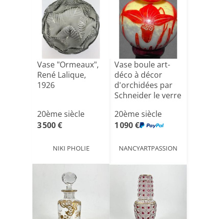
Vase "Ormeaux",
Vase boule art-
René Lalique,
déco à décor
1926
d'orchidées par
Schneider le verre
fr[...]
20ème siècle
20ème siècle
3 500 €
1 090 €
NIKI PHOLIE
NANCYARTPASSION