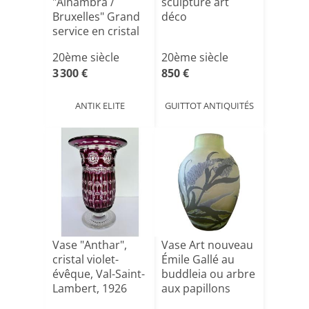
"Alhambra /
sculpture art
Bruxelles" Grand
déco
service en cristal
gravé av[...]
20ème siècle
20ème siècle
3 300 €
850 €
ANTIK ELITE
GUITTOT ANTIQUITÉS
Vase "Anthar",
Vase Art nouveau
cristal violet-
Émile Gallé au
évêque, Val-Saint-
buddleia ou arbre
Lambert, 1926
aux papillons