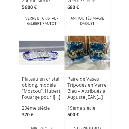
20ème siècle
20ème siècle
5 800 €
680 €
VERRE ET CRISTAL -
ANTIQUITÉS MAGIE
GILBERT PAUTOT
DAOUST
Plateau en cristal
Paire de Vases
oblong, modèle
Tripodes en Verre
"Moscou", Hubert
Bleu – Attribués à
Fouarge pour l[...]
Auguste JEAN[...]
20ème siècle
19ème siècle
370 €
500 €
NIKI PHOLIE
GALERIE PABLO