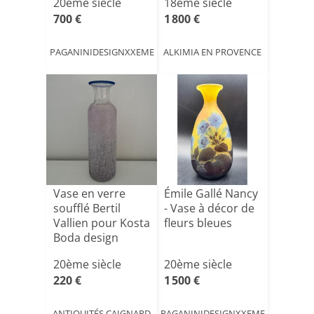
20ème siècle
18ème siècle
700 €
1 800 €
PAGANINIDESIGNXXEME
ALKIMIA EN PROVENCE
Vase en verre
Émile Gallé Nancy
soufflé Bertil
- Vase à décor de
Vallien pour Kosta
fleurs bleues
Boda design
scand[...]
20ème siècle
20ème siècle
220 €
1 500 €
ANTIQUITÉS CAIGNARD
PAGANINIDESIGNXXEME