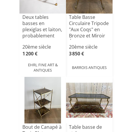
Deux tables
Table Basse
basses en
Circulaire Tripode
plexiglas et laiton,
"Aux Coqs" en
probablement
Bronze et Miroir
d'Italie,[...]
Égl[...]
20ème siècle
20ème siècle
1 200 €
3 850 €
EHRL FINE ART &
BARROIS ANTIQUES
ANTIQUES
Bout de Canapé à
Table basse de