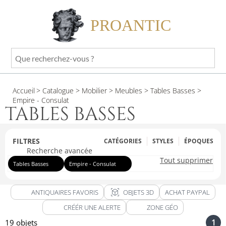
PROANTIC
Que
recherchez-
vous
Accueil
> Catalogue
> Mobilier
> Meubles
> Tables Basses
>
?
Empire - Consulat
TABLES BASSES
FILTRES
CATÉGORIES
STYLES
ÉPOQUES
Recherche avancée
Tout supprimer
Tables Basses
Empire - Consulat
view_in_ar
ANTIQUAIRES FAVORIS
OBJETS 3D
ACHAT PAYPAL
CRÉÉR UNE ALERTE
ZONE GÉO
1
19 objets