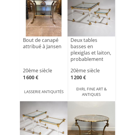
Bout de canapé
Deux tables
attribué à Jansen
basses en
plexiglas et laiton,
probablement
d'Italie,[...]
20ème siècle
20ème siècle
1 600 €
1 200 €
EHRL FINE ART &
LASSERIE ANTIQUITÉS
ANTIQUES