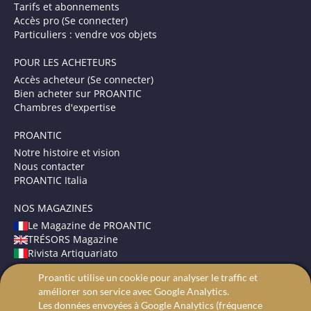
Tarifs et abonnements
Accès pro (Se connecter)
Particuliers : vendre vos objets
POUR LES ACHETEURS
Accès acheteur (Se connecter)
Bien acheter sur PROANTIC
Chambres d'expertise
PROANTIC
Notre histoire et vision
Nous contacter
PROANTIC Italia
NOS MAGAZINES
Le Magazine de PROANTIC
TRÉSORS Magazine
Rivista Artiquariato
Proantic utilise un cookie pour analyser le traffic et
CONDITIONS GÉNÉRALES
améliorer son service avec Google Analytics.
Mentions légales
Les données envoyées à Google Analytics (fréquence