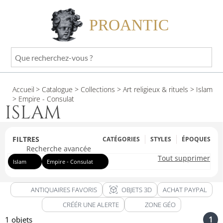
PROANTIC
Que
recherchez-
vous
Accueil
> Catalogue
> Collections
> Art religieux & rituels
> Islam
?
> Empire - Consulat
ISLAM
FILTRES
CATÉGORIES
STYLES
ÉPOQUES
Recherche avancée
Tout supprimer
Islam
Empire - Consulat
view_in_ar
ANTIQUAIRES FAVORIS
OBJETS 3D
ACHAT PAYPAL
CRÉÉR UNE ALERTE
ZONE GÉO
1
1 objets