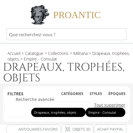
PROANTIC
Que
recherchez-
vous
Accueil
> Catalogue
> Collections
> Militaria
> Drapeaux, trophées,
?
objets
> Empire - Consulat
DRAPEAUX, TROPHÉES,
OBJETS
FILTRES
CATÉGORIES
STYLES
ÉPOQUES
Recherche avancée
Tout supprimer
Drapeaux, trophées, objets
Empire - Consulat
view_in_ar
ANTIQUAIRES FAVORIS
OBJETS 3D
ACHAT PAYPAL