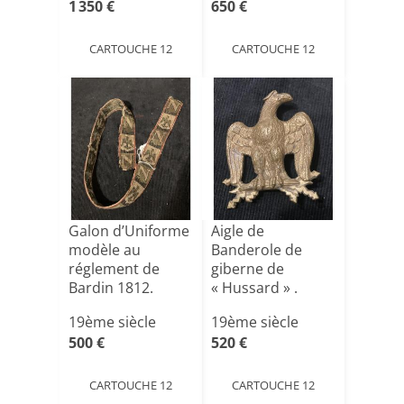
1 350 €
650 €
CARTOUCHE 12
CARTOUCHE 12
Galon d’Uniforme
Aigle de
modèle au
Banderole de
réglement de
giberne de
Bardin 1812.
« Hussard » .
Premier Empi[...]
Premier Empire.
19ème siècle
19ème siècle
[...]
500 €
520 €
CARTOUCHE 12
CARTOUCHE 12