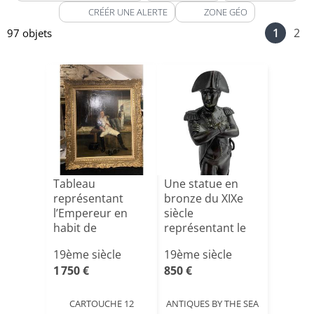
CRÉÉR UNE ALERTE
ZONE GÉO
1
2
97 objets
Tableau
Une statue en
représentant
bronze du XIXe
l’Empereur en
siècle
habit de
représentant le
grenadier de la
grand Napolé[...]
19ème siècle
19ème siècle
Garde[...]
1 750 €
850 €
CARTOUCHE 12
ANTIQUES BY THE SEA