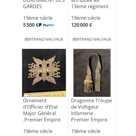
DURÉGIMENT DES
attribuée au
GARDES
13ème régiment
D'HONNEUR,
de Chasseurs à
19ème siècle
19ème siècle
Premier
cheva[...]
5 500 €
120 000 €
Empire[...]
BERTRAND MALVAUX
BERTRAND MALVAUX
Ornement
Dragonne Troupe
d’Officier d’Etat
de Voltigeur
Major Général
Infanterie .
.Premier Empire.
Premier Empire.
19ème siècle
19ème siècle