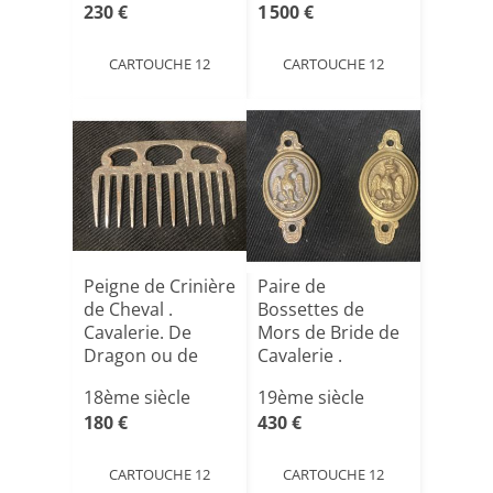
230 €
1 500 €
CARTOUCHE 12
CARTOUCHE 12
Peigne de Crinière
Paire de
de Cheval .
Bossettes de
Cavalerie. De
Mors de Bride de
Dragon ou de
Cavalerie .
Cuirass[...]
Premier
18ème siècle
19ème siècle
Empire[...]
180 €
430 €
CARTOUCHE 12
CARTOUCHE 12