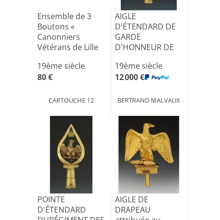
Ensemble de 3
AIGLE
Boutons «
D'ÉTENDARD DE
Canonniers
GARDE
Vétérans de Lille
D'HONNEUR DE
1804-1815. [...]
VILLE, modèle
19ème siècle
19ème siècle
1804, Premie[...]
80 €
12 000 €
CARTOUCHE 12
BERTRAND MALVAUX
POINTE
AIGLE DE
D'ÉTENDARD
DRAPEAU