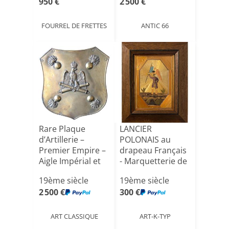
950 €
2 500 €
FOURREL DE FRETTES
ANTIC 66
Rare Plaque
LANCIER
d’Artillerie –
POLONAIS au
Premier Empire –
drapeau Français
Aigle Impérial et
- Marquetterie de
Ca[...]
Paille - ([...]
19ème siècle
19ème siècle
2 500 €
300 €
ART CLASSIQUE
ART-K-TYP