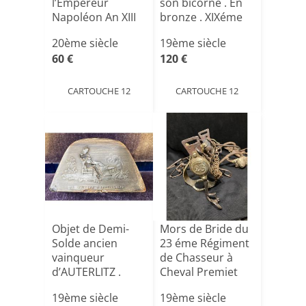
l’Empereur
son bicorne . En
Napoléon An XIII
bronze . XIXéme
et Méda[...]
France .[...]
20ème siècle
19ème siècle
60 €
120 €
CARTOUCHE 12
CARTOUCHE 12
Objet de Demi-
Mors de Bride du
Solde ancien
23 éme Régiment
vainqueur
de Chasseur à
d’AUTERLITZ .
Cheval Premiet
Tabatière de f[...]
Em[...]
19ème siècle
19ème siècle