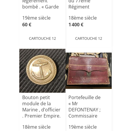
légèrement
du 77éme
bombé . « Garde
Régiment
d’Honneur «
d’Infanterie [...]
19ème siècle
18ème siècle
Aigle[...]
60 €
1 400 €
CARTOUCHE 12
CARTOUCHE 12
Bouton petit
Portefeuille de
module de la
« Mr
Marine , d’officier
DEFONTENAY ;
. Premier Empire.
Commissaire
Ordonnateur Des
18ème siècle
19ème siècle
Gue[...]