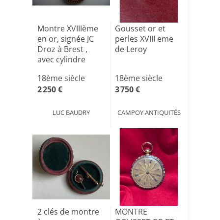
Montre XVIIIème
Gousset or et
en or, signée JC
perles XVIII eme
Droz à Brest ,
de Leroy
avec cylindre
pr[...]
18ème siècle
18ème siècle
2 250 €
3 750 €
LUC BAUDRY
CAMPOY ANTIQUITÉS
2 clés de montre
MONTRE