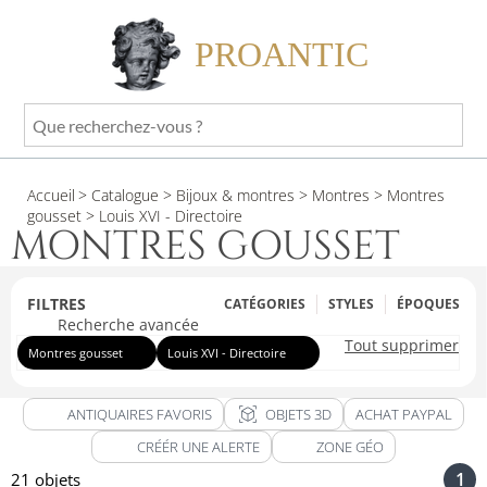
PROANTIC
Que
recherchez-
vous
Accueil
> Catalogue
> Bijoux & montres
> Montres
> Montres
?
gousset
> Louis XVI - Directoire
MONTRES GOUSSET
FILTRES
CATÉGORIES
STYLES
ÉPOQUES
Recherche avancée
Tout supprimer
Montres gousset
Louis XVI - Directoire
view_in_ar
ANTIQUAIRES FAVORIS
OBJETS 3D
ACHAT PAYPAL
CRÉÉR UNE ALERTE
ZONE GÉO
1
21 objets