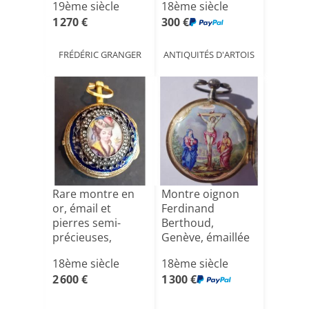
19ème siècle
18ème siècle
1 270 €
300 €
FRÉDÉRIC GRANGER
ANTIQUITÉS D'ARTOIS
Rare montre en
Montre oignon
or, émail et
Ferdinand
pierres semi-
Berthoud,
précieuses,
Genève, émaillée
Genève Bordi[...]
crucifixion 18[...]
18ème siècle
18ème siècle
2 600 €
1 300 €