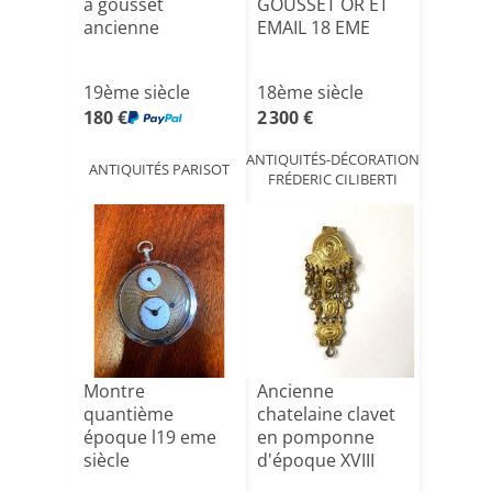
à gousset
GOUSSET OR ET
ancienne
EMAIL 18 EME
19ème siècle
18ème siècle
180 €
2 300 €
ANTIQUITÉS-DÉCORATION
ANTIQUITÉS PARISOT
FRÉDERIC CILIBERTI
Montre
Ancienne
quantième
chatelaine clavet
époque l19 eme
en pomponne
siècle
d'époque XVIII
ème