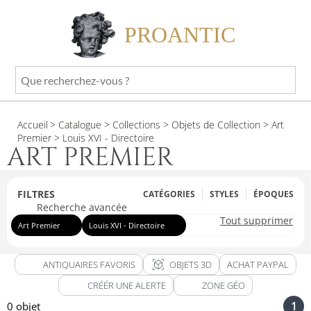
PROANTIC
Que
recherchez-
vous
Accueil
> Catalogue
> Collections
> Objets de Collection
> Art
?
Premier
> Louis XVI - Directoire
ART PREMIER
FILTRES
CATÉGORIES
STYLES
ÉPOQUES
Recherche avancée
Tout supprimer
Art Premier
Louis XVI - Directoire
view_in_ar
ANTIQUAIRES FAVORIS
OBJETS 3D
ACHAT PAYPAL
CRÉÉR UNE ALERTE
ZONE GÉO
1
0 objet