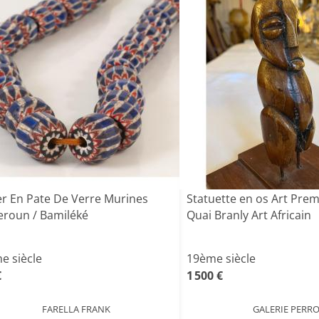
ier En Pate De Verre Murines
Statuette en os Art Prem
roun / Bamiléké
Quai Branly Art Africain
e siècle
19ème siècle
€
1 500 €
FARELLA FRANK
GALERIE PERR