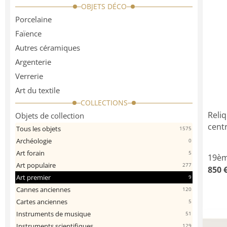
OBJETS DÉCO
Porcelaine
Faïence
Autres céramiques
Argenterie
Verrerie
Art du textile
COLLECTIONS
Reli
Objets de collection
centr
Tous les objets
1575
Archéologie
0
Art forain
5
19èm
Art populaire
277
850 
Art premier
9
Cannes anciennes
120
Cartes anciennes
5
Instruments de musique
51
Instruments scientifiques
129