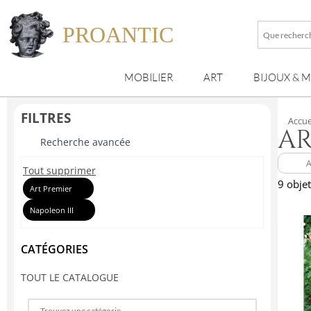
PROANTIC
Que
recherche
vous
MOBILIER
ART
BIJOUX & 
?
FILTRES
Accue
AR
Recherche avancée
Tout supprimer
9 obje
Art Premier
Napoleon III
CATÉGORIES
TOUT LE CATALOGUE