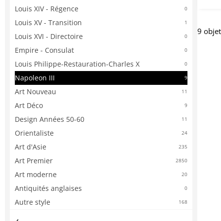
Louis XIV - Régence
0
Louis XV - Transition
1
9 obje
Louis XVI - Directoire
0
Empire - Consulat
0
Louis Philippe-Restauration-Charles X
0
Napoleon III
9
Art Nouveau
11
Art Déco
9
Design Années 50-60
11
Orientaliste
24
Art d'Asie
235
Art Premier
2850
Art moderne
20
Antiquités anglaises
0
Autre style
168