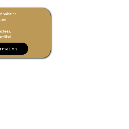
Analytics.
sont
ectées.
tilisé.
R