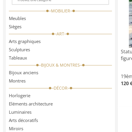
Choose
a
MOBILIER
categorie
Meubles
Sièges
ART
Arts graphiques
Sculptures
Stat
Tableaux
figur
BIJOUX & MONTRES
Bijoux anciens
19èm
Montres
120 
DÉCOR
Horlogerie
Eléments architecture
Luminaires
Arts décoratifs
Miroirs