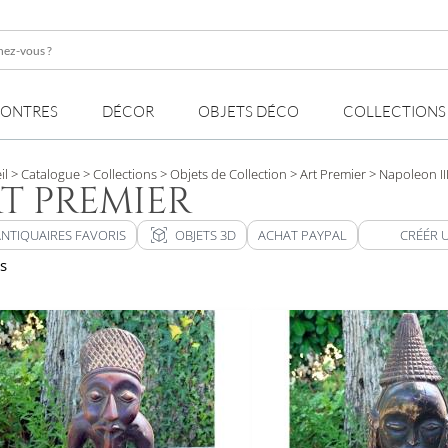
z-
MONTRES
DÉCOR
OBJETS DÉCO
COLLECTIONS
il
> Catalogue
> Collections
> Objets de Collection
> Art Premier
> Napoleon II
T PREMIER
view_in_ar
ANTIQUAIRES FAVORIS
OBJETS 3D
ACHAT PAYPAL
CRÉÉR 
ts