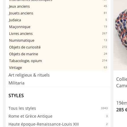
Jeux anciens
45
Jouets anciens
81
Judaica
5
Maçonnique
19
Livres anciens
267
Numismatique
13
Objets de curiosité
272
Objets de marine
24
Tabacologie, opium
214
Vintage
63
Art religieux & rituels
Coll
Militaria
Came
STYLES
19èm
Tous les styles
3343
285 
Rome et Grèce Antique
3
Haute époque-Renaissance-Louis XIII
2