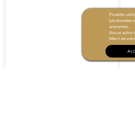
Proantic utili
Les données en
anonymes.
Aucun autre c
Merci de votr
Acc