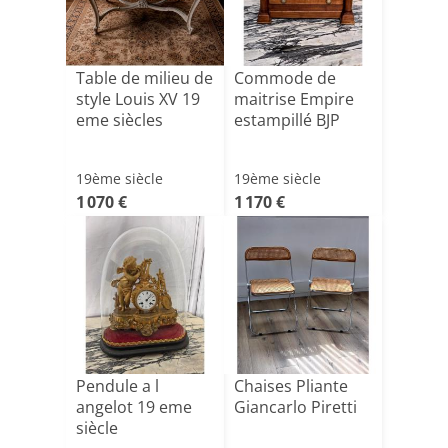
Table de milieu de
Commode de
style Louis XV 19
maitrise Empire
eme siècles
estampillé BJP
19ème siècle
19ème siècle
1 070 €
1 170 €
Pendule a l
Chaises Pliante
angelot 19 eme
Giancarlo Piretti
siècle