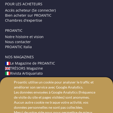
POUR LES ACHETEURS
Accès acheteur (Se connecter)
Bien acheter sur PROANTIC
Chambres d'expertise
PROANTIC
Notre histoire et vision
Nous contacter
PROANTIC Italia
NOS MAGAZINES
Le Magazine de PROANTIC
TRÉSORS Magazine
Rivista Artiquariato
Proantic utilise un cookie pour analyser le traffic et
CONDITIONS GÉNÉRALES
améliorer son service avec Google Analytics.
Mentions légales
Les données envoyées à Google Analytics (fréquence
Protection des données
de visite du site et pages visitées) sont anonymes.
Recherche avancée
Aucun autre cookie ne traque votre activité, vos
données personnelles ne sont pas collectées.
Merci de votre aide pour nous permettre de mieux