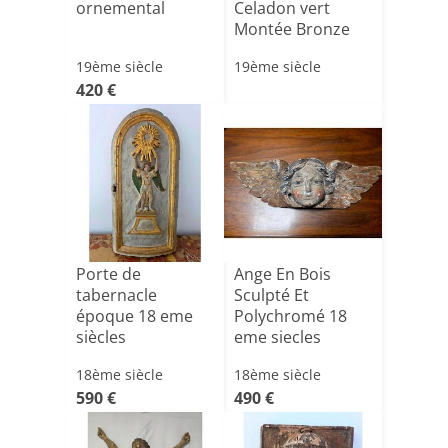
ornemental
Celadon vert
Montée Bronze
Doré D’époque
19ème siècle
19ème siècle
[...]
420 €
Porte de
Ange En Bois
tabernacle
Sculpté Et
époque 18 eme
Polychromé 18
siècles
eme siecles
18ème siècle
18ème siècle
590 €
490 €