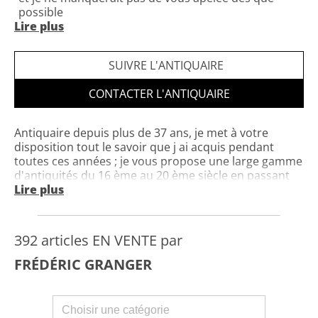
possible
Lire plus
Horaires : sur rendez vous laisser moi un message si
je ne répond pas Portable 0782388987
SUIVRE L'ANTIQUAIRE
CONTACTER L'ANTIQUAIRE
Antiquaire depuis plus de 37 ans, je met à votre
disposition tout le savoir que j ai acquis pendant
toutes ces années ; je vous propose une large gamme
d'antiquités du 16 ème au 20 ème siècle en passant
du mobiliers aux objets et aux tableaux (ACHAT EN
Lire plus
PERMANENCE DE MARCHANDISE). Pour tous
renseignements n'hésitez pas à me contacter.
392 articles EN VENTE par
FRÉDÉRIC GRANGER