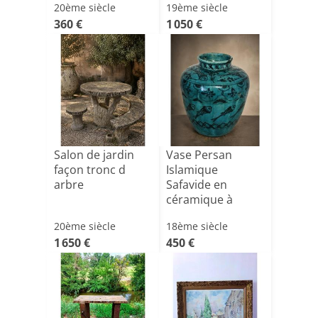
20ème siècle
19ème siècle
360 €
1 050 €
Salon de jardin
Vase Persan
façon tronc d
Islamique
arbre
Safavide en
céramique à
glaçure turquoise
20ème siècle
18ème siècle
P[...]
1 650 €
450 €