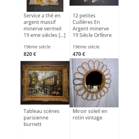
Service a thé en
12 petites
argent massif
Cuillères En
minerve vermeil
Argent minerve
19 eme siècles [...]
19 Siècle Orfèvre
Phil[...]
19ème siècle
19ème siècle
820 €
470 €
Tableau scènes
Miroir soleil en
parisienne
rotin vintage
burnett