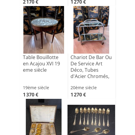
2 170 €
1 270 €
Table Bouillotte
Chariot De Bar Ou
en Acajou XVI 19
De Service Art
eme siècle
Déco, Tubes
d'Acier Chromés,
Fra[...]
19ème siècle
20ème siècle
1 370 €
1 270 €