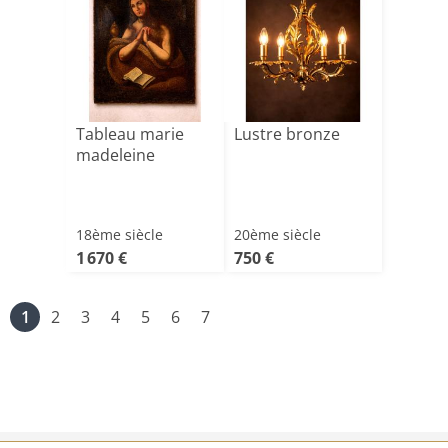
Tableau marie
Lustre bronze
madeleine
18ème siècle
20ème siècle
1 670 €
750 €
1
2
3
4
5
6
7