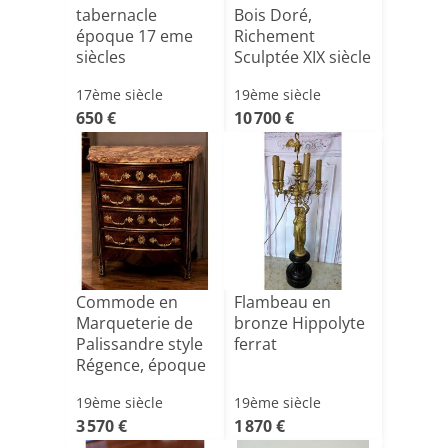
tabernacle
Bois Doré,
époque 17 eme
Richement
siècles
Sculptée XIX siècle
17ème siècle
19ème siècle
650 €
10 700 €
Commode en
Flambeau en
Marqueterie de
bronze Hippolyte
Palissandre style
ferrat
Régence, époque
Nap[...]
19ème siècle
19ème siècle
3 570 €
1 870 €