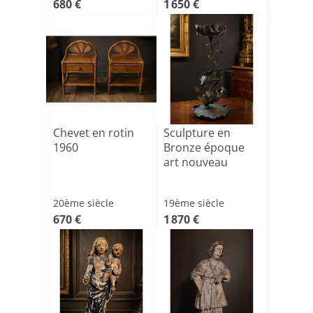
680 €
1 650 €
Chevet en rotin
Sculpture en
1960
Bronze époque
art nouveau
20ème siècle
19ème siècle
670 €
1 870 €