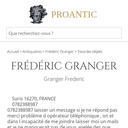
PROANTIC
Que
recherchez-
vous
Accueil
>
Antiquaires
>
Frédéric Granger
>
Tous les objets
?
FRÉDÉRIC GRANGER
Granger Frederic
Suris 16270, FRANCE
0782388987
0782388987 laisser un message si je ne répond pas
merci problème d opérateur téléphonique , on et
dans l incapacité de me joindre laisser moi un mails
et je ne manquerait pas de vous apelée des que