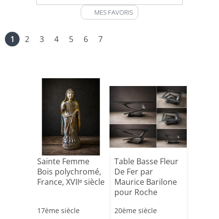
MES FAVORIS
1
2
3
4
5
6
7
Sainte Femme
Table Basse Fleur
Bois polychromé,
De Fer par
France, XVIIᵉ siècle
Maurice Barilone
pour Roche
Bobois
17ème siècle
20ème siècle