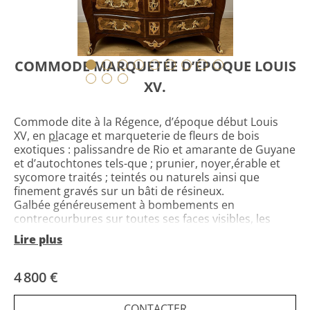
COMMODE MARQUETÉE D’ÉPOQUE LOUIS
XV.
Commode dite à la Régence, d’époque début Louis
XV, en
pl
acage et marqueterie de fleurs de bois
exotiques : palissandre de Rio et amarante de Guyane
et d’autochtones tels-que ; prunier, noyer,érable et
sycomore traités ; teintés ou naturels ainsi que
finement gravés sur un bâti de résineux.
Galbée généreusement à bombements en
contrecourbures sur toutes ses faces visibles, les
montants sont bien-sûr pincés comme il est de
Lire plus
rigueur dans les années 1745 -1750.
Notre commode ouvre par trois tiroirs de long à
traverses de soutien apparentes. Son décor de fleurs
4 800 €
et feuillages est agrémenté d’une belle
ornementation de bronzes finement ciselés et doré,
CONTACTER