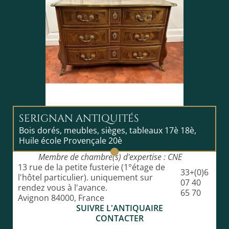
Conditions générales de livraison :
Conditions générales de vente et de livraison : Le prix
indiqué sur l'annonce inclut la livraison dans toute la
France métropolitaine.
Pour l’Allemagne, la Belgique, l’Italie ou l’Espagne
nous contacter pour un devis.
Pour les États-Unis, l’Europe extracommunautaire ou
le reste du monde nous contacter pour un devis mais
les taxes d’importation applicables dans chaque pays
restent à votre charge.
L’emballage et le suivi du transport sont assurés par
SERIGNAN ANTIQUITÉS
nous-mêmes ou par transporteurs professionnels
Bois dorés, meubles, sièges, tableaux 17è 18è,
spécialisés en Œuvres d’art.
Huile école Provençale 20è
Membre de chambre(s) d'expertise : CNE
13 rue de la petite fusterie (1°étage de
33+(0)6
l'hôtel particulier). uniquement sur
07 40
rendez vous à l'avance.
65 70
Avignon 84000, France
SUIVRE L'ANTIQUAIRE
CONTACTER