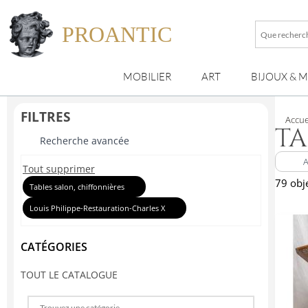
PROANTIC
Que
recherche
vous
MOBILIER
ART
BIJOUX & 
?
FILTRES
Accue
TA
Recherche avancée
Tout supprimer
79 obj
Tables salon, chiffonnières
Louis Philippe-Restauration-Charles X
CATÉGORIES
TOUT LE CATALOGUE