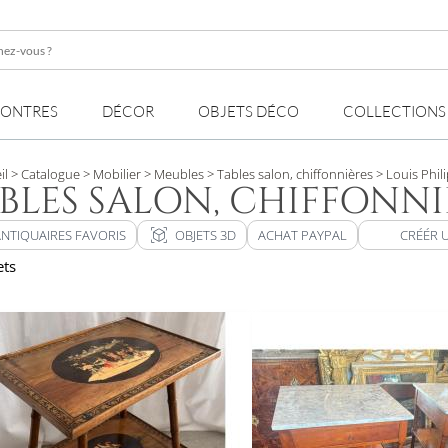
z-
MONTRES
DÉCOR
OBJETS DÉCO
COLLECTIONS
il
> Catalogue
> Mobilier
> Meubles
> Tables salon, chiffonnières
> Louis Phil
BLES SALON, CHIFFONNI
view_in_ar
ANTIQUAIRES FAVORIS
OBJETS 3D
ACHAT PAYPAL
CRÉÉR 
ets