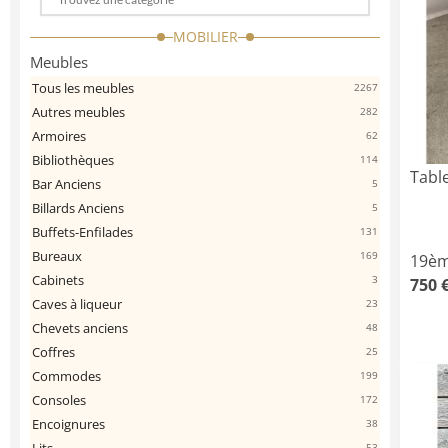
Choose
a
MOBILIER
categorie
Meubles
Tous les meubles
2267
Autres meubles
282
Armoires
62
Bibliothèques
114
Tabl
Bar Anciens
5
Billards Anciens
5
Buffets-Enfilades
131
Bureaux
169
19èm
Cabinets
3
750 
Caves à liqueur
23
Chevets anciens
48
Coffres
25
Commodes
199
Consoles
172
Encoignures
38
53