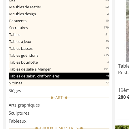
Lits
Meubles de Metier
52
Meubles design
2
Paravents
10
Secretaires
179
Tables
51
Tables à Jeux
59
Tables basses
19
Tables guéridons
215
Tables bouillotte
4
Tabl
Tables de salle à Manger
191
Rest
Tables de salon, chiffonnières
79
Vitrines
77
19èm
Sièges
280 
ART
Arts graphiques
Sculptures
Tableaux
BIJOUX & MONTRES