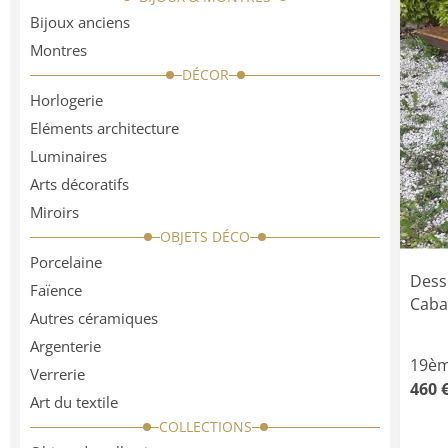
Bijoux anciens
Montres
DÉCOR
Horlogerie
Eléments architecture
Luminaires
Arts décoratifs
Miroirs
OBJETS DÉCO
Porcelaine
Dess
Faïence
Caba
Autres céramiques
Argenterie
19èm
Verrerie
460 
Art du textile
COLLECTIONS