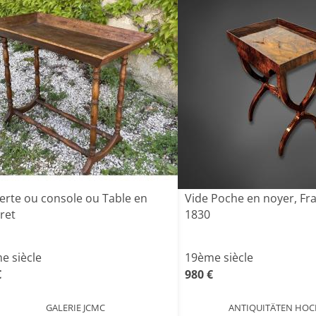
erte ou console ou Table en
Vide Poche en noyer, Fr
ret
1830
e siècle
19ème siècle
€
980 €
GALERIE JCMC
ANTIQUITÄTEN HO