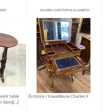
RIER
GALERIE CHRISTOPHE ELISABETH
oint table
Écritoire / travailleuse Charles X
 époq[...]