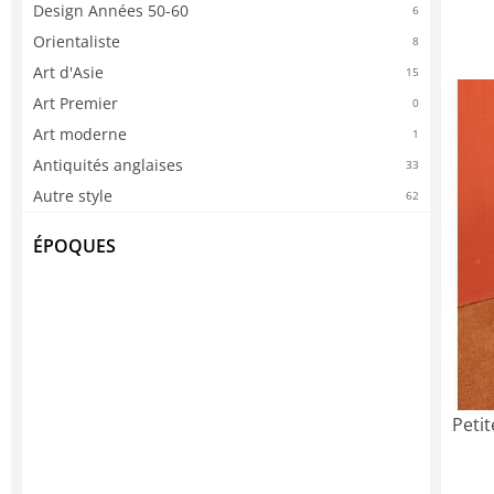
Design Années 50-60
6
Orientaliste
8
Art d'Asie
15
Art Premier
0
Art moderne
1
Antiquités anglaises
33
Autre style
62
ÉPOQUES
Petit