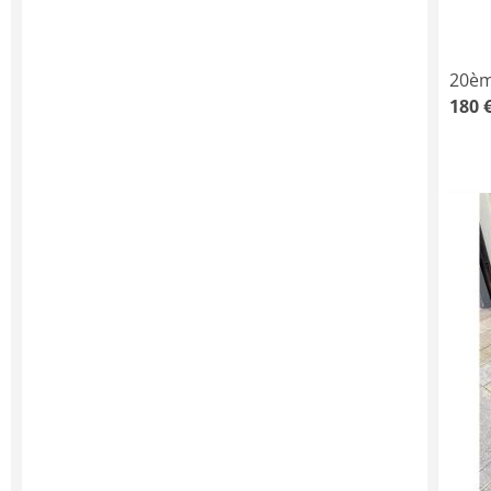
20èm
180 