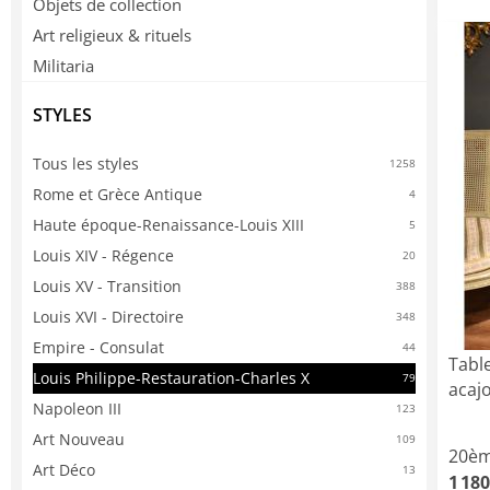
Objets de collection
Art religieux & rituels
Militaria
STYLES
Tous les styles
1258
Rome et Grèce Antique
4
Haute époque-Renaissance-Louis XIII
5
Louis XIV - Régence
20
Louis XV - Transition
388
Louis XVI - Directoire
348
Empire - Consulat
44
Tabl
Louis Philippe-Restauration-Charles X
79
acaj
Napoleon III
123
Art Nouveau
109
20èm
Art Déco
13
1 180