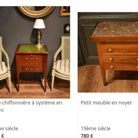
e chiffonnière à système en
Petit meuble en noyer
ou
e siècle
19ème siècle
 €
780 €