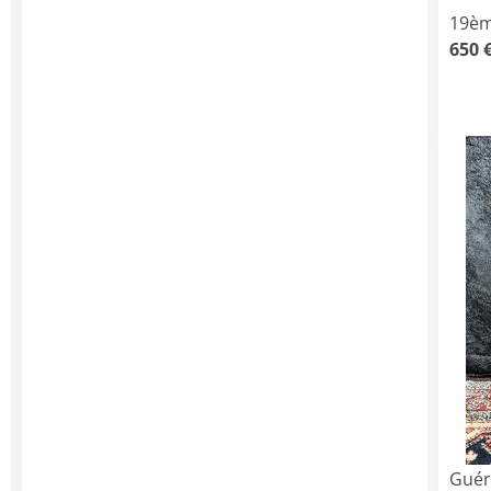
19èm
650 
Guér