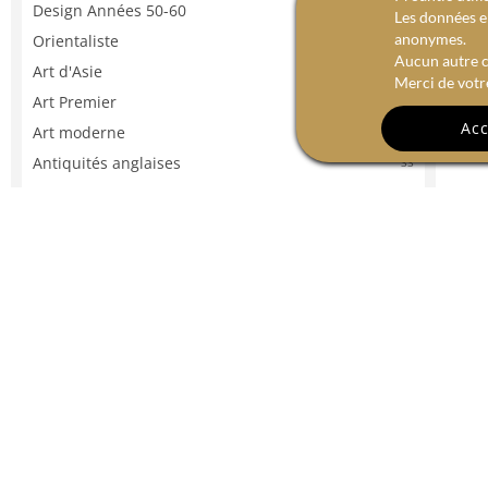
Design Années 50-60
6
Les données en
anonymes.
Orientaliste
8
Aucun autre c
Art d'Asie
15
Merci de votr
Art Premier
0
Acc
Art moderne
1
Antiquités anglaises
33
Autre style
62
ÉPOQUES