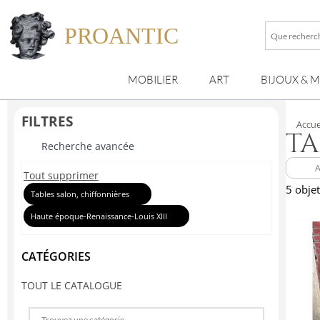
PROANTIC
Que
recherche
vous
MOBILIER
ART
BIJOUX & 
?
FILTRES
Accue
TA
Recherche avancée
Tout supprimer
5 obje
Tables salon, chiffonnières
Haute époque-Renaissance-Louis XIII
CATÉGORIES
TOUT LE CATALOGUE