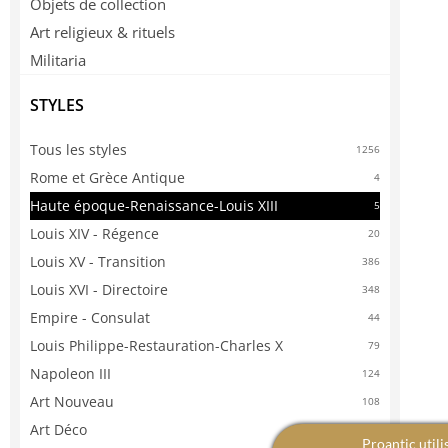
Objets de collection
Art religieux & rituels
Militaria
STYLES
Tous les styles
1256
Rome et Grèce Antique
4
Haute époque-Renaissance-Louis XIII
5
Louis XIV - Régence
20
Louis XV - Transition
386
Louis XVI - Directoire
348
Empire - Consulat
44
Louis Philippe-Restauration-Charles X
79
Napoleon III
124
Art Nouveau
108
Art Déco
13
Proantic utili