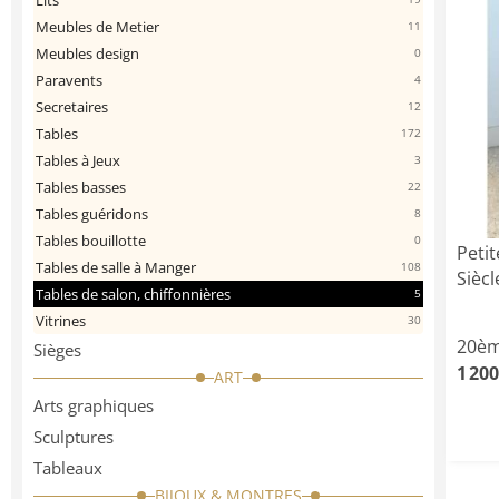
Lits
Meubles de Metier
11
Meubles design
0
Paravents
4
Secretaires
12
Tables
172
Tables à Jeux
3
Tables basses
22
Tables guéridons
8
Tables bouillotte
0
Peti
Tables de salle à Manger
108
Siècl
Tables de salon, chiffonnières
5
Vitrines
30
20èm
Sièges
1 200
ART
Arts graphiques
Sculptures
Tableaux
BIJOUX & MONTRES