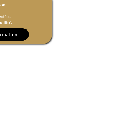
sont
ectées.
tilisé.
R