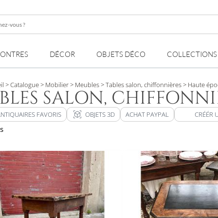
z-
MONTRES
DÉCOR
OBJETS DÉCO
COLLECTIONS
il
> Catalogue
> Mobilier
> Meubles
> Tables salon, chiffonnières
> Haute époq
BLES SALON, CHIFFONNI
view_in_ar
ANTIQUAIRES FAVORIS
OBJETS 3D
ACHAT PAYPAL
CRÉÉR 
ts