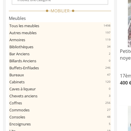
Choose
a
MOBILIER
categorie
Meubles
Tous les meubles
1498
Autres meubles
197
Armoires
119
Bibliothèques
34
Petit
Bar Anciens
2
noye
Billards Anciens
0
Buffets-Enfilades
246
Bureaux
17èm
47
Cabinets
400 
120
Caves à liqueur
0
Chevets anciens
3
Coffres
256
Commodes
27
Consoles
48
Encoignures
5
19