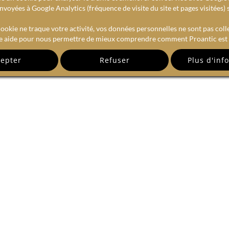
voyées à Google Analytics (fréquence de visite du site et pages visitées) 
ookie ne traque votre activité, vos données personnelles ne sont pas coll
e aide pour nous permettre de mieux comprendre comment Proantic est u
epter
Refuser
RECEVEZ NOTRE NEWSLETTE
email