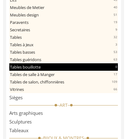
Lits
Meubles de Metier
40
Meubles design
51
Paravents
19
Secretaires
9
Tables
32
Tables à Jeux
3
Tables basses
53
Tables guéridons
63
Tables bouillotte
0
Tables de salle à Manger
17
Tables de salon, chiffonnières
109
Vitrines
66
Sièges
ART
Arts graphiques
Sculptures
Tableaux
BIJOUX & MONTRES