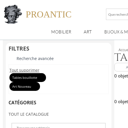
PROANTIC
Que
recherche
vous
MOBILIER
ART
BIJOUX & 
?
FILTRES
Accue
TA
Recherche avancée
Tout supprimer
0 objet
Tables bouillotte
Art Nouveau
0 objet
CATÉGORIES
TOUT LE CATALOGUE