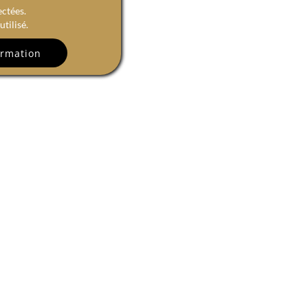
ectées.
tilisé.
R