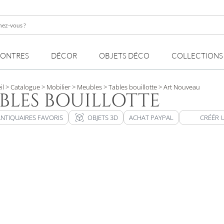
z-
MONTRES
DÉCOR
OBJETS DÉCO
COLLECTIONS
il
> Catalogue
> Mobilier
> Meubles
> Tables bouillotte
> Art Nouveau
BLES BOUILLOTTE
view_in_ar
ANTIQUAIRES FAVORIS
OBJETS 3D
ACHAT PAYPAL
CRÉÉR 