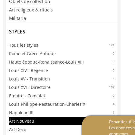
Objets de collection
Art religieux & rituels
Militaria
STYLES
Tous les styles
121
Rome et Grèce Antique
0
Haute époque-Renaissance-Louis XIII
0
Louis XIV - Régence
0
Louis XV - Transition
4
Louis XVI - Directoire
107
Empire - Consulat
0
Louis Philippe-Restauration-Charles X
4
Napoleon III
1
Art Nouveau
0
Proantic utili
Les données en
Art Déco
1
anonymes.