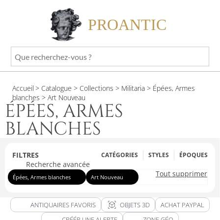
PROANTIC
Que
recherchez-
vous
Accueil
> Catalogue
> Collections
> Militaria
> Épées, Armes
?
blanches
> Art Nouveau
ÉPÉES, ARMES
BLANCHES
FILTRES
CATÉGORIES
STYLES
ÉPOQUES
Recherche avancée
Tout supprimer
Épées, Armes blanches
Art Nouveau
view_in_ar
ANTIQUAIRES FAVORIS
OBJETS 3D
ACHAT PAYPAL
CRÉÉR UNE ALERTE
ZONE GÉO