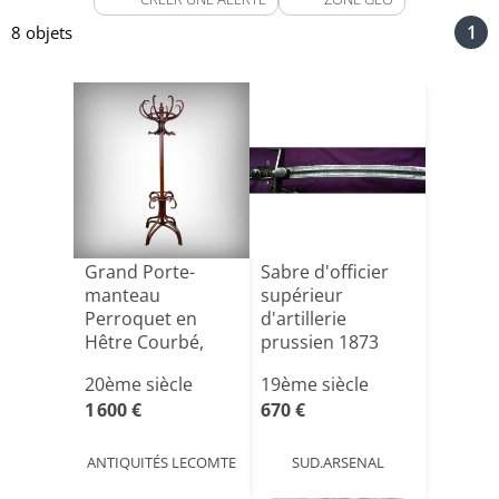
1
8 objets
Grand Porte-
Sabre d'officier
manteau
supérieur
Perroquet en
d'artillerie
Hêtre Courbé,
prussien 1873
goût Thonet –
33ème Régim[...]
20ème siècle
19ème siècle
Débu[...]
1 600 €
670 €
ANTIQUITÉS LECOMTE
SUD.ARSENAL