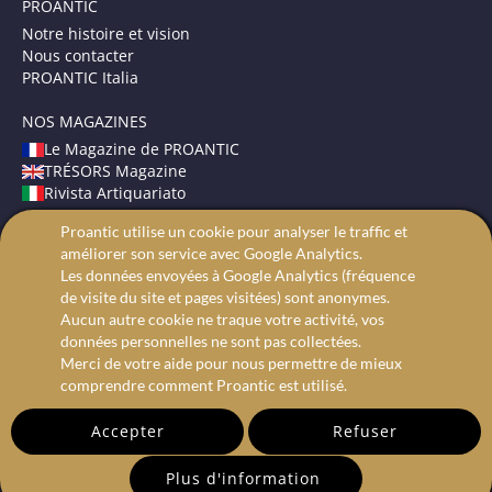
PROANTIC
Notre histoire et vision
Nous contacter
PROANTIC Italia
NOS MAGAZINES
Le Magazine de PROANTIC
TRÉSORS Magazine
Rivista Artiquariato
Proantic utilise un cookie pour analyser le traffic et
CONDITIONS GÉNÉRALES
améliorer son service avec Google Analytics.
Mentions légales
Les données envoyées à Google Analytics (fréquence
Protection des données
de visite du site et pages visitées) sont anonymes.
Recherche avancée
Aucun autre cookie ne traque votre activité, vos
données personnelles ne sont pas collectées.
Merci de votre aide pour nous permettre de mieux
comprendre comment Proantic est utilisé.
Accepter
Refuser