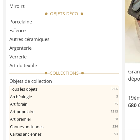
Miroirs
OBJETS DÉCO
Porcelaine
Faïence
Autres céramiques
Argenterie
Verrerie
Art du textile
Grand
COLLECTIONS
dépo
Objets de collection
Tous les objets
3866
Archéologie
3
19èm
Art forain
75
680 
Art populaire
1213
Art premier
28
Cannes anciennes
236
Cartes anciennes
94