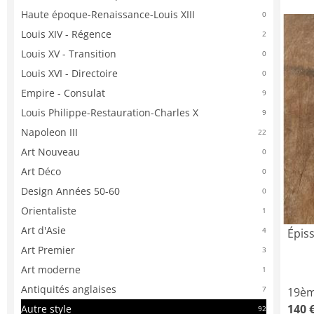
Haute époque-Renaissance-Louis XIII
0
Louis XIV - Régence
2
Louis XV - Transition
0
Louis XVI - Directoire
0
Empire - Consulat
9
Louis Philippe-Restauration-Charles X
9
Napoleon III
22
Art Nouveau
0
Art Déco
0
Design Années 50-60
0
Orientaliste
1
Art d'Asie
4
Épiss
Art Premier
3
Art moderne
1
Antiquités anglaises
7
19èm
140 
Autre style
92