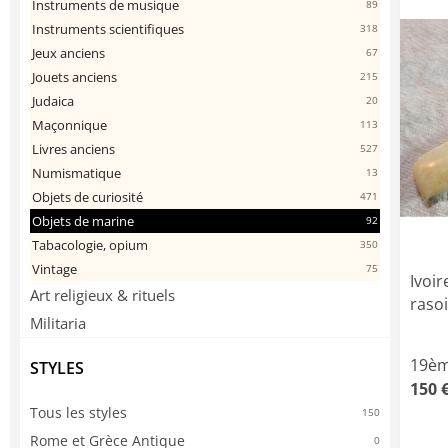
Instruments de musique
89
Instruments scientifiques
318
Jeux anciens
67
Jouets anciens
215
Judaica
20
Maçonnique
113
Livres anciens
527
Numismatique
13
Objets de curiosité
471
Objets de marine
92
Tabacologie, opium
350
Vintage
75
Ivoi
Art religieux & rituels
rasoi
Militaria
19èm
STYLES
150 
Tous les styles
150
Rome et Grèce Antique
0