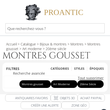
PROANTIC
Que
recherchez-
vous
Accueil
> Catalogue
> Bijoux & montres
> Montres
> Montres
?
gousset
> Art moderne
> 20ème siècle
MONTRES GOUSSET
FILTRES
CATÉGORIES
STYLES
ÉPOQUES
Recherche avancée
Tout supprimer
Montres gousset
Art Moderne
20ème Siècle
view_in_ar
ANTIQUAIRES FAVORIS
OBJETS 3D
ACHAT PAYPAL
CRÉÉR UNE ALERTE
ZONE GÉO