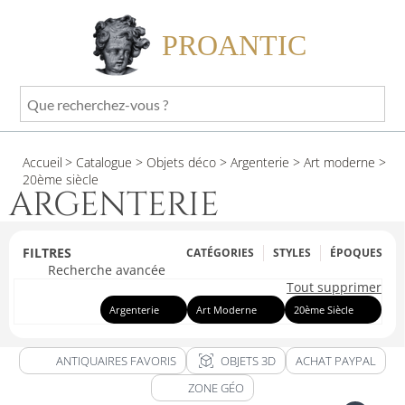
PROANTIC
Que
recherchez-
vous
Accueil
> Catalogue
> Objets déco
> Argenterie
> Art moderne
>
?
20ème siècle
ARGENTERIE
FILTRES
CATÉGORIES
STYLES
ÉPOQUES
Recherche avancée
Tout supprimer
Argenterie
Art Moderne
20ème Siècle
view_in_ar
ANTIQUAIRES FAVORIS
OBJETS 3D
ACHAT PAYPAL
ZONE GÉO