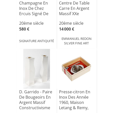
Champagne En
Centre De Table
Inox De Chez
Carre En Argent
Ercuis Signé De
Massif XXe
Thomas Bastide
20ème siècle
20ème siècle
2[...]
580 €
14 000 €
EMMANUEL REDON
SIGNATURE ANTIQUITÉ
SILVER FINE ART
D. Garrido - Paire
Presse-citron En
De Bougeoirs En
Inox Des Année
Argent Massif
1960, Maison
Constructivisme
Letang & Remy,