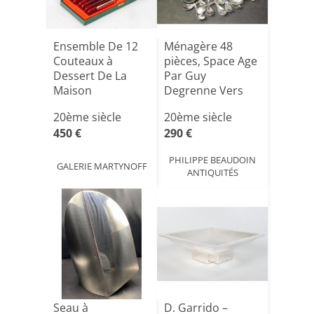
Ensemble De 12
Ménagère 48
Couteaux à
pièces, Space Age
Dessert De La
Par Guy
Maison
Degrenne Vers
D’orfèvreries Guy
1970
20ème siècle
20ème siècle
[...]
450 €
290 €
PHILIPPE BEAUDOIN
GALERIE MARTYNOFF
ANTIQUITÉS
Seau à
D. Garrido –