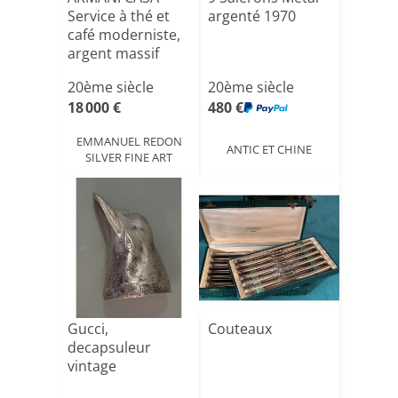
Service à thé et
argenté 1970
café moderniste,
argent massif
1970/[...]
20ème siècle
20ème siècle
18 000 €
480 €
EMMANUEL REDON
ANTIC ET CHINE
SILVER FINE ART
Gucci,
Couteaux
decapsuleur
vintage