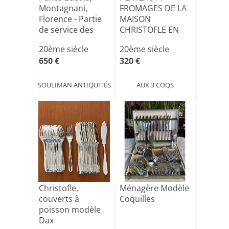
Montagnani,
FROMAGES DE LA
Florence - Partie
MAISON
de service des
CHRISTOFLE EN
années[...]
PLEXI ET ACIER
20ème siècle
20ème siècle
BROS[...]
650 €
320 €
SOULIMAN ANTIQUITÉS
AUX 3 COQS
Christofle,
Ménagère Modèle
couverts à
Coquilles
poisson modèle
Dax