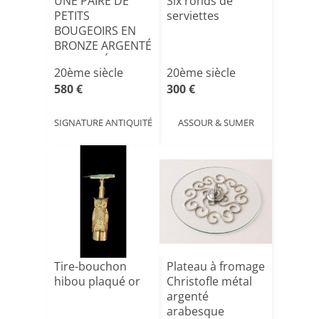
UNE PAIRE DE
Six ronds de
PETITS
serviettes
BOUGEOIRS EN
BRONZE ARGENTÉ
DES ANNÉES 1970
20ème siècle
20ème siècle
F[...]
580 €
300 €
SIGNATURE ANTIQUITÉ
ASSOUR & SUMER
Tire-bouchon
Plateau à fromage
hibou plaqué or
Christofle métal
argenté
arabesque