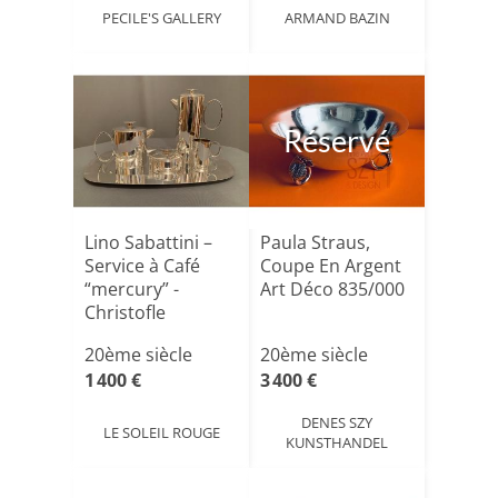
PECILE'S GALLERY
ARMAND BAZIN
Réservé
Lino Sabattini –
Paula Straus,
Service à Café
Coupe En Argent
“mercury” -
Art Déco 835/000
Christofle
20ème siècle
20ème siècle
1 400 €
3 400 €
DENES SZY
LE SOLEIL ROUGE
KUNSTHANDEL