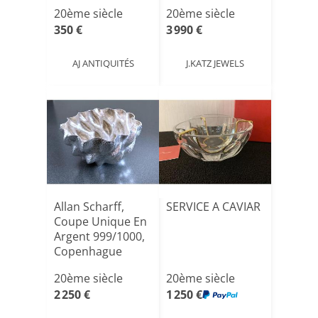
[...]
20ème siècle
20ème siècle
350 €
3 990 €
AJ ANTIQUITÉS
J.KATZ JEWELS
Allan Scharff,
SERVICE A CAVIAR
Coupe Unique En
Argent 999/1000,
Copenhague
2006. [...]
20ème siècle
20ème siècle
2 250 €
1 250 €