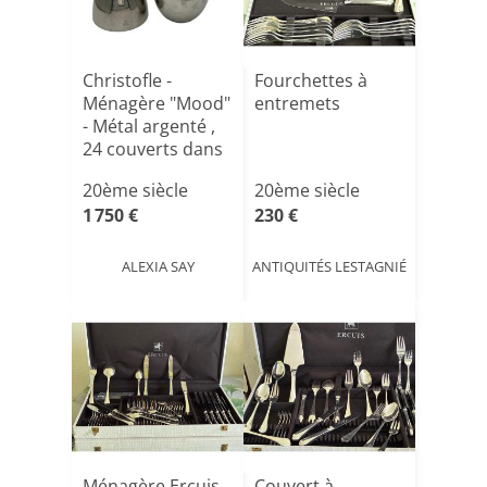
Christofle -
Fourchettes à
Ménagère "Mood"
entremets
- Métal argenté ,
24 couverts dans
é[...]
20ème siècle
20ème siècle
1 750 €
230 €
ALEXIA SAY
ANTIQUITÉS LESTAGNIÉ
Ménagère Ercuis.
Couvert à