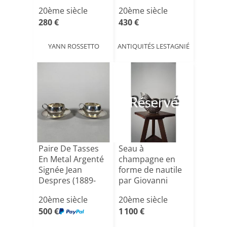
20ème siècle
20ème siècle
280 €
430 €
YANN ROSSETTO
ANTIQUITÉS LESTAGNIÉ
Réservé
Paire De Tasses
Seau à
En Metal Argenté
champagne en
Signée Jean
forme de nautile
Despres (1889-
par Giovanni
1980) [...]
Patrini
20ème siècle
20ème siècle
500 €
1 100 €