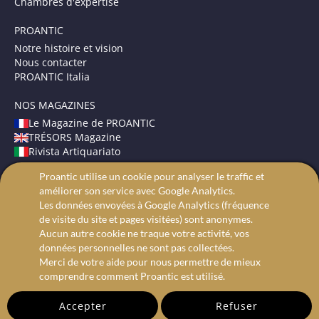
Chambres d'expertise
PROANTIC
Notre histoire et vision
Nous contacter
PROANTIC Italia
NOS MAGAZINES
Le Magazine de PROANTIC
TRÉSORS Magazine
Rivista Artiquariato
Proantic utilise un cookie pour analyser le traffic et
CONDITIONS GÉNÉRALES
améliorer son service avec Google Analytics.
Mentions légales
Les données envoyées à Google Analytics (fréquence
Protection des données
de visite du site et pages visitées) sont anonymes.
Recherche avancée
Aucun autre cookie ne traque votre activité, vos
données personnelles ne sont pas collectées.
Merci de votre aide pour nous permettre de mieux
comprendre comment Proantic est utilisé.
Accepter
Refuser