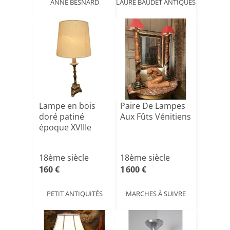
ANNE BESNARD
LAURE BAUDET ANTIQUES
Lampe en bois
Paire De Lampes
doré patiné
Aux Fûts Vénitiens
époque XVIIIe
18ème siècle
18ème siècle
160 €
1 600 €
PETIT ANTIQUITÉS
MARCHES À SUIVRE