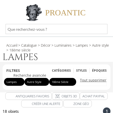
PROANTIC
Que
recherchez-
vous
Accueil
> Catalogue
> Décor
> Luminaires
> Lampes
> Autre style
?
> 18ème siècle
LAMPES
FILTRES
CATÉGORIES
STYLES
ÉPOQUES
Recherche avancée
Tout supprimer
Lampes
Autre Style
18ème Siècle
view_in_ar
ANTIQUAIRES FAVORIS
OBJETS 3D
ACHAT PAYPAL
CRÉÉR UNE ALERTE
ZONE GÉO
1
18 objets