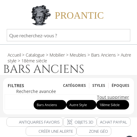
PROANTIC
Que
recherchez-
vous
Accueil
> Catalogue
> Mobilier
> Meubles
> Bars Anciens
> Autre
?
style
> 18ème siècle
BARS ANCIENS
FILTRES
CATÉGORIES
STYLES
ÉPOQUES
Recherche avancée
Tout supprimer
Bars Anciens
Autre Style
18ème Siècle
view_in_ar
ANTIQUAIRES FAVORIS
OBJETS 3D
ACHAT PAYPAL
CRÉÉR UNE ALERTE
ZONE GÉO