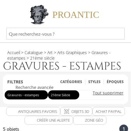
PROANTIC
Que
recherchez-
vous
Accueil
> Catalogue
> Art
> Arts Graphiques
> Gravures -
?
estampes
> 21ème siècle
GRAVURES - ESTAMPES
FILTRES
CATÉGORIES
STYLES
ÉPOQUES
Recherche avancée
Tout supprimer
Gravures - estampes
21ème Siècle
view_in_ar
ANTIQUAIRES FAVORIS
OBJETS 3D
ACHAT PAYPAL
CRÉÉR UNE ALERTE
ZONE GÉO
1
5 objets