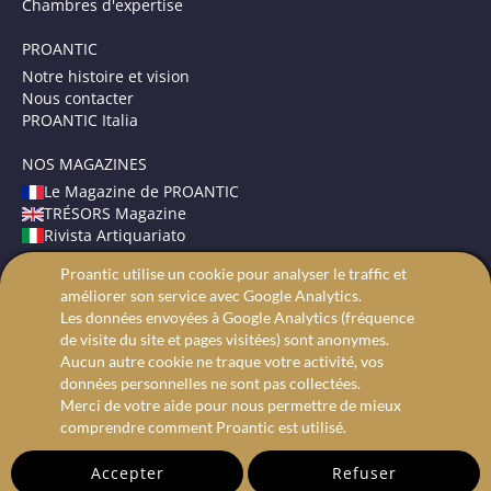
Chambres d'expertise
PROANTIC
Notre histoire et vision
Nous contacter
PROANTIC Italia
NOS MAGAZINES
Le Magazine de PROANTIC
TRÉSORS Magazine
Rivista Artiquariato
Proantic utilise un cookie pour analyser le traffic et
CONDITIONS GÉNÉRALES
améliorer son service avec Google Analytics.
Mentions légales
Les données envoyées à Google Analytics (fréquence
Protection des données
de visite du site et pages visitées) sont anonymes.
Recherche avancée
Aucun autre cookie ne traque votre activité, vos
données personnelles ne sont pas collectées.
Merci de votre aide pour nous permettre de mieux
comprendre comment Proantic est utilisé.
Accepter
Refuser