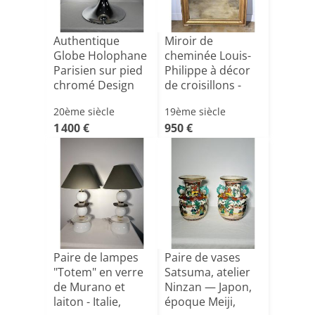
Authentique
Miroir de
Globe Holophane
cheminée Louis-
Parisien sur pied
Philippe à décor
chromé Design
de croisillons -
70's [...]
France[...]
20ème siècle
19ème siècle
1 400 €
950 €
Paire de lampes
Paire de vases
"Totem" en verre
Satsuma, atelier
de Murano et
Ninzan — Japon,
laiton - Italie,
époque Meiji,