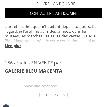
SUIVRE L'ANTIQUAIRE
CONTACTER L'ANTIQUAIRE
L'art et l'esthétique m'habitent depuis toujours. Ce
regard, je l'ai affiné au fil des années, dans les
musées, les marchés, les salles des ventes. Galerie
Bleu Magenta est née de cette conviction : les plus
beaux objets ne sont pas ceux qu'on fabrique
Lire plus
aujourd'hui. Ils existent déjà — il faut savoir les
trouver. Chaque mois, je parcours les marchés,
antiquaires et salles des ventes de France, d'Italie et
156 articles EN VENTE par
de Belgique. Je cherche des pièces signées, en état
remarquable, choisies pour leur beauté, leur
GALERIE BLEU MAGENTA
authenticité et ce qu'elles dégagent. Pour les
collectionneurs, les décorateurs et les amoureux des
belles choses. Galerie Bleu Magenta —
galeriebleumagenta.com —
contact@galeriebleumagenta.com — Tel: +33 683 626
MES FAVORIS
337 — Horaires 9:00-19:00