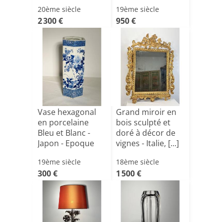
An[...]
ver[...]
20ème siècle
19ème siècle
2 300 €
950 €
Vase hexagonal
Grand miroir en
en porcelaine
bois sculpté et
Bleu et Blanc -
doré à décor de
Japon - Epoque
vignes - Italie, [...]
Meiji[...]
19ème siècle
18ème siècle
300 €
1 500 €