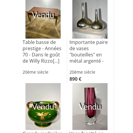
Vendu
Table basse de
Importante paire
prestige - Années
de vases
70 - Dans le goût
"bouteilles" en
de Willy Rizzo[...]
métal argenté -
Italie [...]
20ème siècle
20ème siècle
890 €
Vendu
Vendu