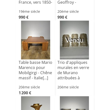
France, vers 1850-
Geoffroy -
1870[...]
Editions des
19ème siècle
20ème siècle
anné[...]
990 €
990 €
Vendu
Table basse Mario
Trio d'appliques
Marenco pour
murales en verre
Mobilgirgi - Chêne
de Murano
massif - Italie[...]
attribuées à
Seguso M[...]
20ème siècle
20ème siècle
1 200 €