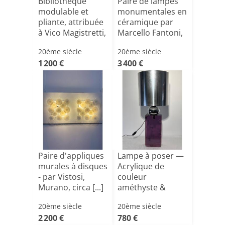
Bibliothèque
Paire de lampes
modulable et
monumentales en
pliante, attribuée
céramique par
à Vico Magistretti,
Marcello Fantoni,
[...]
F[...]
20ème siècle
20ème siècle
1 200 €
3 400 €
Paire d'appliques
Lampe à poser —
murales à disques
Acrylique de
- par Vistosi,
couleur
Murano, circa [...]
améthyste &
chrome — Italie,
20ème siècle
20ème siècle
[...]
2 200 €
780 €