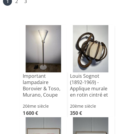
1
2
3
Important
Louis Sognot
lampadaire
(1892-1969) -
Borovier & Toso,
Applique murale
Murano, Coupe
en rotin cintré et
en verre opal[...]
toi[...]
20ème siècle
20ème siècle
1 600 €
350 €