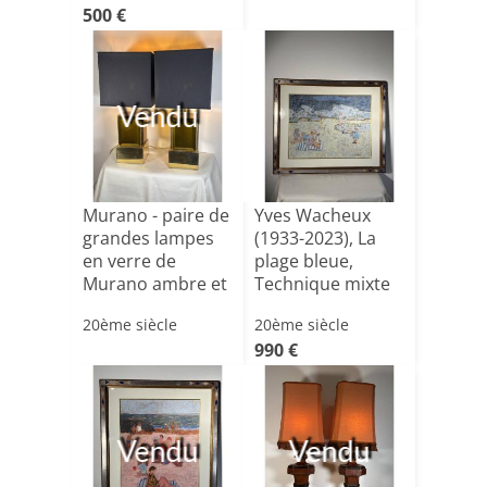
500 €
Vendu
Murano - paire de
Yves Wacheux
grandes lampes
(1933-2023), La
en verre de
plage bleue,
Murano ambre et
Technique mixte
lait[...]
sur pap[...]
20ème siècle
20ème siècle
990 €
Vendu
Vendu