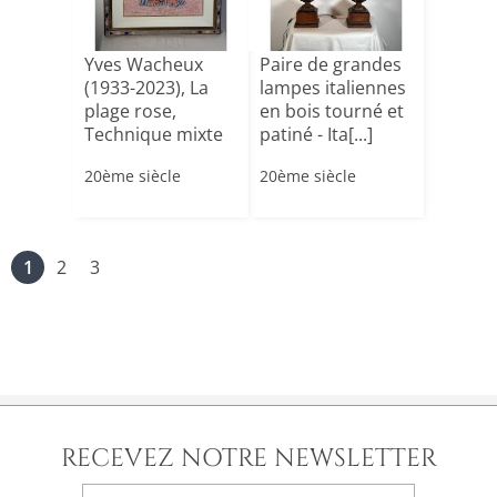
Yves Wacheux
Paire de grandes
(1933-2023), La
lampes italiennes
plage rose,
en bois tourné et
Technique mixte
patiné - Ita[...]
sur papi[...]
20ème siècle
20ème siècle
1
2
3
RECEVEZ NOTRE NEWSLETTER