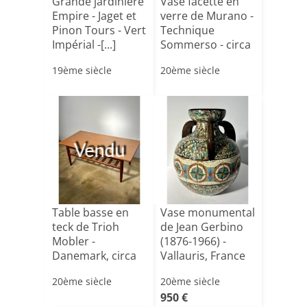
Grande jardinière
Vase facetté en
Empire - Jaget et
verre de Murano -
Pinon Tours - Vert
Technique
Impérial -[...]
Sommerso - circa
1960[...]
19ème siècle
20ème siècle
Vendu
Table basse en
Vase monumental
teck de Trioh
de Jean Gerbino
Mobler -
(1876-1966) -
Danemark, circa
Vallauris, France
1960
20ème siècle
20ème siècle
950 €