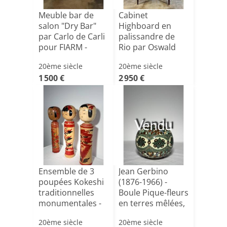
Meuble bar de
Cabinet
salon "Dry Bar"
Highboard en
par Carlo de Carli
palissandre de
pour FIARM -
Rio par Oswald
Ita[...]
Vermaercke , B[...]
20ème siècle
20ème siècle
1 500 €
2 950 €
Vendu
Ensemble de 3
Jean Gerbino
poupées Kokeshi
(1876-1966) -
traditionnelles
Boule Pique-fleurs
monumentales -
en terres mêlées,
Tōho[...]
V[...]
20ème siècle
20ème siècle