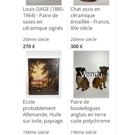
Louis DAGE (1885-
Chat assis en
1964) - Paire de
céramique
vases en
émaillée - France,
céramique signés
XXe siècle
- Ar[...]
20ème siècle
20ème siècle
270 €
300 €
Vendu
Ecole
Paire de
probablement
bouledogues
Allemande, Huile
anglais en terre
sur toile, paysage
cuite polychrome
romantique[...]
- Angleter[...]
19ème siècle
19ème siècle