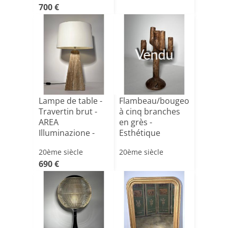
700 €
Vendu
Lampe de table -
Flambeau/bougeoir
Travertin brut -
à cinq branches
AREA
en grès -
Illuminazione -
Esthétique
Italie, ve[...]
Brutaliste[...]
20ème siècle
20ème siècle
690 €