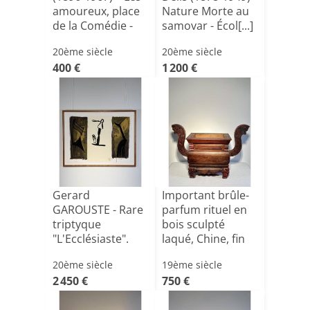
amoureux, place
Nature Morte au
de la Comédie -
samovar - Écol[...]
[...]
20ème siècle
20ème siècle
400 €
1 200 €
Gerard
Important brûle-
GAROUSTE - Rare
parfum rituel en
triptyque
bois sculpté
"L'Ecclésiaste".
laqué, Chine, fin
1996 - Tirage à[...]
X[...]
20ème siècle
19ème siècle
2 450 €
750 €