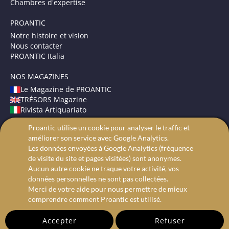
Chambres d'expertise
PROANTIC
Notre histoire et vision
Nous contacter
PROANTIC Italia
NOS MAGAZINES
Le Magazine de PROANTIC
TRÉSORS Magazine
Rivista Artiquariato
Proantic utilise un cookie pour analyser le traffic et
CONDITIONS GÉNÉRALES
améliorer son service avec Google Analytics.
Mentions légales
Les données envoyées à Google Analytics (fréquence
Protection des données
de visite du site et pages visitées) sont anonymes.
Recherche avancée
Aucun autre cookie ne traque votre activité, vos
données personnelles ne sont pas collectées.
Merci de votre aide pour nous permettre de mieux
comprendre comment Proantic est utilisé.
Accepter
Refuser