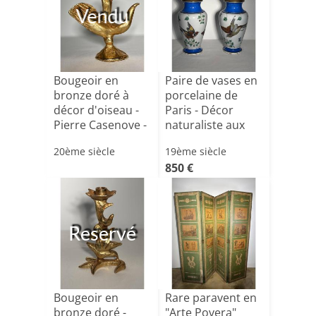
Vendu
Bougeoir en
Paire de vases en
bronze doré à
porcelaine de
décor d'oiseau -
Paris - Décor
Pierre Casenove -
naturaliste aux
XXe [...]
ois[...]
20ème siècle
19ème siècle
850 €
Reservé
Bougeoir en
Rare paravent en
bronze doré -
"Arte Povera"