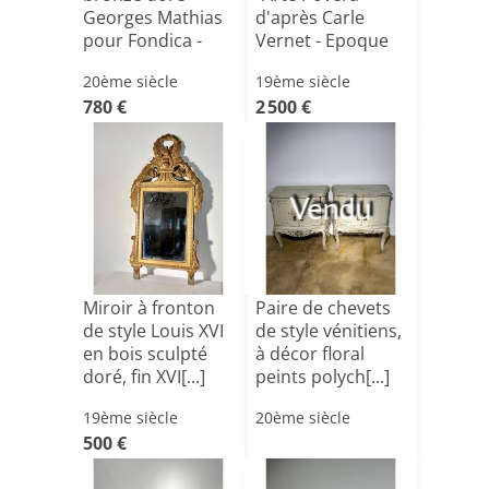
Georges Mathias
d'après Carle
pour Fondica -
Vernet - Epoque
circa 19[...]
Dire[...]
20ème siècle
19ème siècle
780 €
2 500 €
Vendu
Miroir à fronton
Paire de chevets
de style Louis XVI
de style vénitiens,
en bois sculpté
à décor floral
doré, fin XVI[...]
peints polych[...]
19ème siècle
20ème siècle
500 €