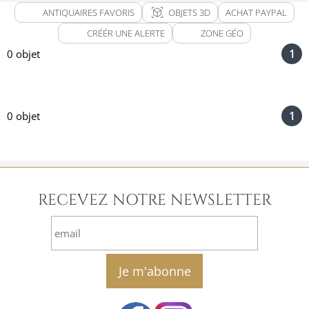
view_in_ar
ANTIQUAIRES FAVORIS
OBJETS 3D
ACHAT PAYPAL
CRÉÉR UNE ALERTE
ZONE GÉO
1
0 objet
1
0 objet
RECEVEZ NOTRE NEWSLETTER
email