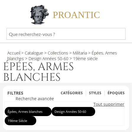
PROANTIC
Que
recherchez-
vous
Accueil
> Catalogue
> Collections
> Militaria
> Épées, Armes
?
blanches
> Design Années 50-60
> 19ème siècle
ÉPÉES, ARMES
BLANCHES
FILTRES
CATÉGORIES
STYLES
ÉPOQUES
Recherche avancée
Tout supprimer
Épées, Armes blanches
Design Années 50-60
19ème Siècle