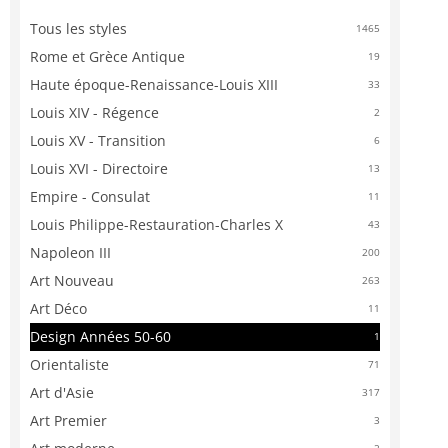
Tous les styles
1465
Rome et Grèce Antique
19
Haute époque-Renaissance-Louis XIII
33
Louis XIV - Régence
2
Louis XV - Transition
6
Louis XVI - Directoire
13
Empire - Consulat
11
Louis Philippe-Restauration-Charles X
43
Napoleon III
200
Art Nouveau
263
Art Déco
11
Design Années 50-60
1
Orientaliste
71
Art d'Asie
317
Art Premier
3