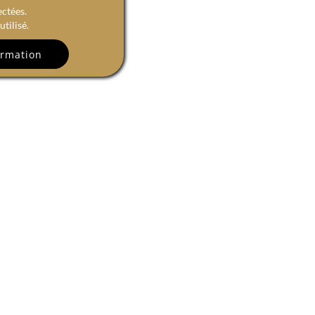
ectées.
tilisé.
R