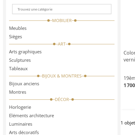
Choose
a
MOBILIER
categorie
Meubles
Sièges
ART
Arts graphiques
Colo
vern
Sculptures
Tableaux
BIJOUX & MONTRES
19èm
Bijoux anciens
1 700
Montres
DÉCOR
Horlogerie
Eléments architecture
1 obje
Luminaires
Arts décoratifs