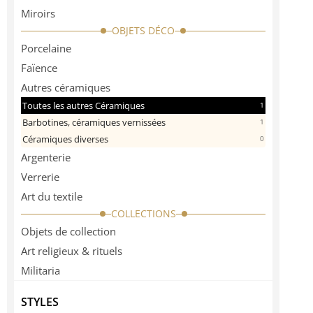
Miroirs
OBJETS DÉCO
Porcelaine
Faïence
Autres céramiques
Toutes les autres Céramiques
1
Barbotines, céramiques vernissées
1
Céramiques diverses
0
Argenterie
Verrerie
Art du textile
COLLECTIONS
Objets de collection
Art religieux & rituels
Militaria
STYLES