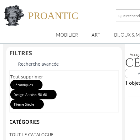
PROANTIC
Que
recherche
vous
MOBILIER
ART
BIJOUX & 
?
FILTRES
Accue
C
Recherche avancée
Tout supprimer
1 obje
Céramiques
Design Années 50-60
19ème Siècle
CATÉGORIES
TOUT LE CATALOGUE