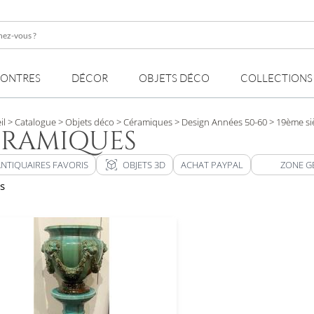
z-
MONTRES
DÉCOR
OBJETS DÉCO
COLLECTIONS
il
> Catalogue
> Objets déco
> Céramiques
> Design Années 50-60
> 19ème si
ÉRAMIQUES
view_in_ar
ANTIQUAIRES FAVORIS
OBJETS 3D
ACHAT PAYPAL
ZONE G
ts