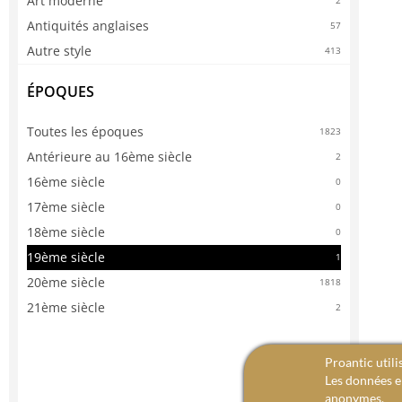
Art moderne
2
Antiquités anglaises
57
Autre style
413
ÉPOQUES
Toutes les époques
1823
Antérieure au 16ème siècle
2
16ème siècle
0
17ème siècle
0
18ème siècle
0
19ème siècle
1
20ème siècle
1818
21ème siècle
2
Proantic utili
Les données en
anonymes.