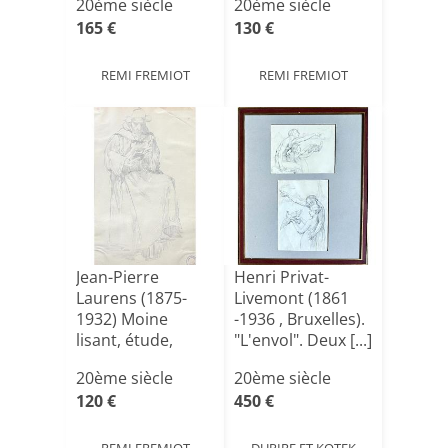
20ème siècle
20ème siècle
165 €
130 €
REMI FREMIOT
REMI FREMIOT
Jean-Pierre
Henri Privat-
Laurens (1875-
Livemont (1861
1932) Moine
-1936 , Bruxelles).
lisant, étude,
"L'envol". Deux [...]
crayon sur [...]
20ème siècle
20ème siècle
120 €
450 €
REMI FREMIOT
DUPIRE ET KOTEK