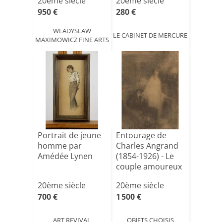
20ème siècle
20ème siècle
PADEREWS[...]
950 €
280 €
WLADYSLAW
LE CABINET DE MERCURE
MAXIMOWICZ FINE ARTS
Portrait de jeune
Entourage de
homme par
Charles Angrand
Amédée Lynen
(1854-1926) - Le
couple amoureux
20ème siècle
20ème siècle
700 €
1 500 €
ART REVIVAL
OBJETS CHOISIS