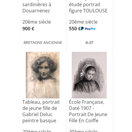
sardinières à
étude portrait
Douarnenez
figure TOULOUSE
LA[...]
20ème siècle
20ème siècle
900 €
550 €
BRETAGNE ANCIENNE
4LBT
Tableau, portrait
École Française,
de jeune fille de
Daté 1907 -
Gabriel Deluc
Portrait De Jeune
peintre basque
Fille En Coiffe
[...]
Bl[...]
20ème siècle
20ème siècle