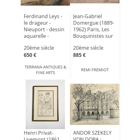
Ferdinand Leys -
Jean-Gabriel
le drageur -
Domergue (1889-
Nieuport - dessin
1962) Paris, Les
aquarelle -
Bouquinistes sur
impr[...]
les[...]
20ème siècle
20ème siècle
650 €
885 €
TERRANA ANTIQUES &
REMI FREMIOT
FINE ARTS
Henri Privat-
ANDOR SZEKELY
Livemont (1861
VON DOBA :