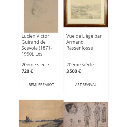
Lucien Victor
Vue de Liège par
Guirand de
Armand
Scevola (1871-
Rassenfosse
1950), Les
Marionnettes
20ème siècle
20ème siècle
19[...]
720 €
3 500 €
REMI FREMIOT
ART REVIVAL