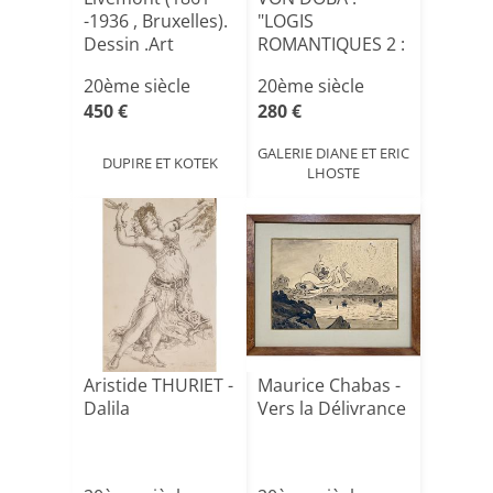
-1936 , Bruxelles).
"LOGIS
Dessin .Art
ROMANTIQUES 2 :
Nouve[...]
MAISONS DE
20ème siècle
20ème siècle
THEOPH[...]
450 €
280 €
GALERIE DIANE ET ERIC
DUPIRE ET KOTEK
LHOSTE
Aristide THURIET -
Maurice Chabas -
Dalila
Vers la Délivrance