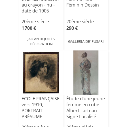
au crayon - nu -
Féminin Dessin
daté de 1905
20ème siècle
20ème siècle
1 700 €
290 €
JAD ANTIQUITÉS
GALLERIA DE' FUSARI
DÉCORATION
ÉCOLE FRANÇAISE
Étude d’une jeune
vers 1910,
femme en robe
PORTRAIT
Albert Larteau
PRÉSUMÉ
Signé Localisé
D’IGNACY JAN
191[...]