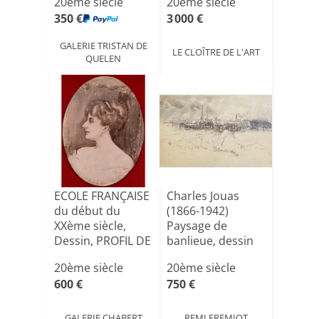
20ème siècle
20ème siècle
350 €
3 000 €
GALERIE TRISTAN DE
LE CLOÎTRE DE L'ART
QUELEN
ECOLE FRANÇAISE
Charles Jouas
du début du
(1866-1942)
XXème siècle,
Paysage de
Dessin, PROFIL DE
banlieue, dessin
JEUNE[...]
aux crayo[...]
20ème siècle
20ème siècle
600 €
750 €
GALERIE CHABERT
REMI FREMIOT