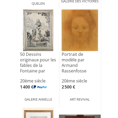
GALERIE DES VICTOIRES
QUELEN
50 Dessins
Portrait de
originaux pour les
modèle par
fables de la
Armand
Fontaine par
Rassenfosse
M.BONAMY [...]
20ème siècle
20ème siècle
1 400 €
2 500 €
GALERIE AIMELLE
ART REVIVAL