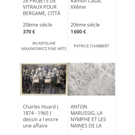
26 PROJETS DE
Ramon Casas
VITRAUX POUR
XXème
BERGAME, CITTÀ
ALTA
20ème siècle
20ème siècle
370 €
1 600 €
WLADYSLAW
PATRICE CHABBERT
MAXIMOWICZ FINE ARTS
Charles Huard (
ANTON
1874 - 1965 )
MARUSSIG, LA
dessin a l encre
NYMPHE ET LES
une affaire
NAINES DE LA
polit[...]
FORÊT