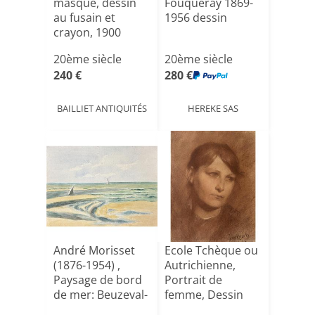
masque, dessin
Fouqueray 1869-
au fusain et
1956 dessin
crayon, 1900
20ème siècle
20ème siècle
240 €
280 €
BAILLIET ANTIQUITÉS
HEREKE SAS
André Morisset
Ecole Tchèque ou
(1876-1954) ,
Autrichienne,
Paysage de bord
Portrait de
de mer: Beuzeval-
femme, Dessin
la [...]