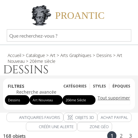
PROANTIC
Que
recherchez-
vous
Accueil
> Catalogue
> Art
> Arts Graphiques
> Dessins
> Art
?
Nouveau
> 20ème siècle
DESSINS
FILTRES
CATÉGORIES
STYLES
ÉPOQUES
Recherche avancée
Tout supprimer
Dessins
Art Nouveau
20ème Siècle
view_in_ar
ANTIQUAIRES FAVORIS
OBJETS 3D
ACHAT PAYPAL
CRÉÉR UNE ALERTE
ZONE GÉO
1
2
3
168 objets