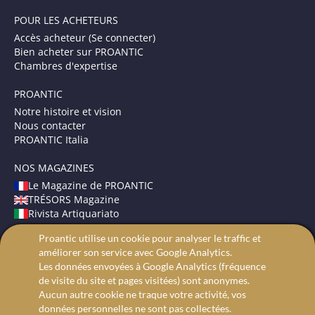
POUR LES ACHETEURS
Accès acheteur (Se connecter)
Bien acheter sur PROANTIC
Chambres d'expertise
PROANTIC
Notre histoire et vision
Nous contacter
PROANTIC Italia
NOS MAGAZINES
Le Magazine de PROANTIC
TRÉSORS Magazine
Rivista Artiquariato
Proantic utilise un cookie pour analyser le traffic et
CONDITIONS GÉNÉRALES
améliorer son service avec Google Analytics.
Mentions légales
Les données envoyées à Google Analytics (fréquence
Protection des données
de visite du site et pages visitées) sont anonymes.
Recherche avancée
Aucun autre cookie ne traque votre activité, vos
données personnelles ne sont pas collectées.