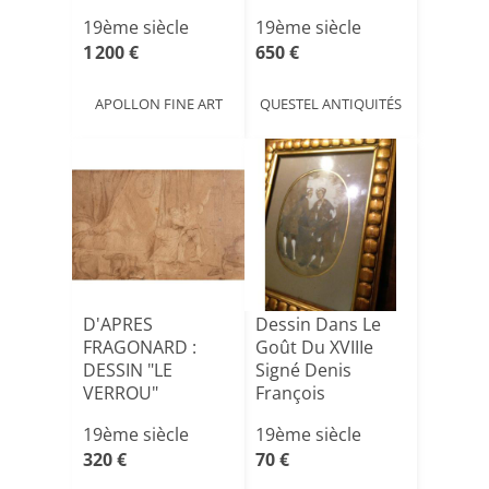
H[...]
19ème siècle
19ème siècle
1 200 €
650 €
APOLLON FINE ART
QUESTEL ANTIQUITÉS
D'APRES
Dessin Dans Le
FRAGONARD :
Goût Du XVIIIe
DESSIN "LE
Signé Denis
VERROU"
François
Sauvageot C.18[...]
19ème siècle
19ème siècle
320 €
70 €