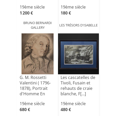
siècle[...]
19ème siècle
19ème siècle
1 200 €
180 €
BRUNO BERNARDI
LES TRÉSORS D'ISABELLE
GALLERY
G. M. Rossetti
Les cascatelles de
Valentini ( 1796-
Tivoli, Fusain et
1878), Portrait
rehauts de craie
d'Homme En
blanche, F[...]
Buste[...]
19ème siècle
19ème siècle
680 €
480 €