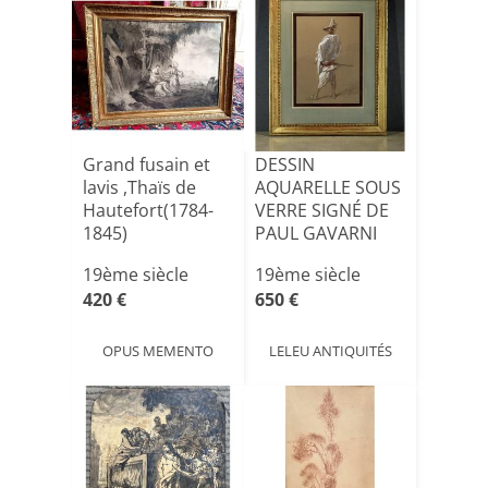
Grand fusain et
DESSIN
lavis ,Thaïs de
AQUARELLE SOUS
Hautefort(1784-
VERRE SIGNÉ DE
1845)
PAUL GAVARNI
1804/1866
19ème siècle
19ème siècle
CAPIT[...]
420 €
650 €
OPUS MEMENTO
LELEU ANTIQUITÉS