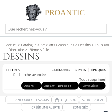
PROANTIC
Que
recherchez-
vous
Accueil
> Catalogue
> Art
> Arts Graphiques
> Dessins
> Louis XVI
?
- Directoire
> 19ème siècle
DESSINS
FILTRES
CATÉGORIES
STYLES
ÉPOQUES
Recherche avancée
Tout supprimer
Dessins
Louis XVI - Directoire
19ème Siècle
view_in_ar
ANTIQUAIRES FAVORIS
OBJETS 3D
ACHAT PAYPAL
CRÉÉR UNE ALERTE
ZONE GÉO