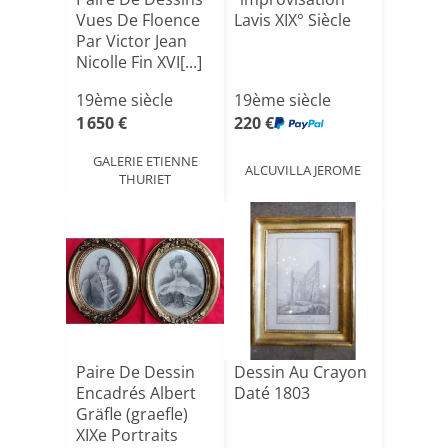
Vues De Floence
Lavis XIX° Siècle
Par Victor Jean
Nicolle Fin XVI[...]
19ème siècle
19ème siècle
1 650 €
220 €
GALERIE ETIENNE
ALCUVILLA JEROME
THURIET
Paire De Dessin
Dessin Au Crayon
Encadrés Albert
Daté 1803
Gräfle (graefle)
XIXe Portraits