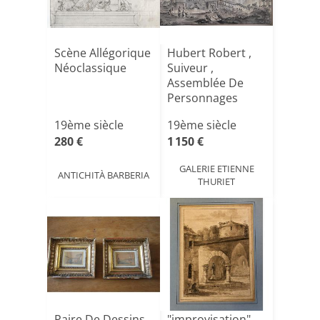
Scène Allégorique
Hubert Robert ,
Néoclassique
Suiveur ,
Assemblée De
Personnages
Devant Une
19ème siècle
19ème siècle
Fon[...]
280 €
1 150 €
GALERIE ETIENNE
ANTICHITÀ BARBERIA
THURIET
Paire De Dessins
"improvisation"